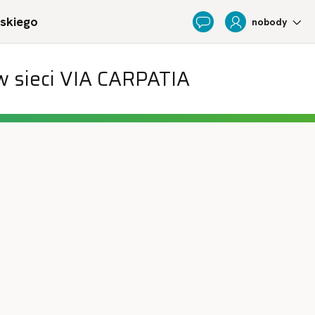
ńskiego
nobody
Feedback
w sieci VIA CARPATIA