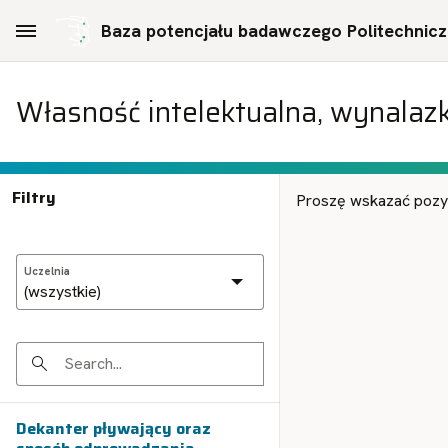
Skip to Main Content
Baza potencjału badawczego Politechniczn
Własność intelektualna, wynalaz
Filtry
Proszę wskazać pozycj
Uczelnia
Search
Dekanter pływający oraz