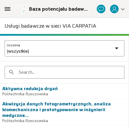
Skip to Main Content
Baza potencjału badawczego Politechnicznej Sieci Via Carpatia im. Prezydenta RP Lecha Kaczyńskiego
Usługi badawcze w sieci VIA CARPATIA
Uczelnia
Search
Aktywna redukcja drgań
Politechnika Rzeszowska
Akwizycja danych fotogrametrycznych, analiza
biomechaniczna i prototypowanie w inżynierii
medyczne...
Politechnika Rzeszowska