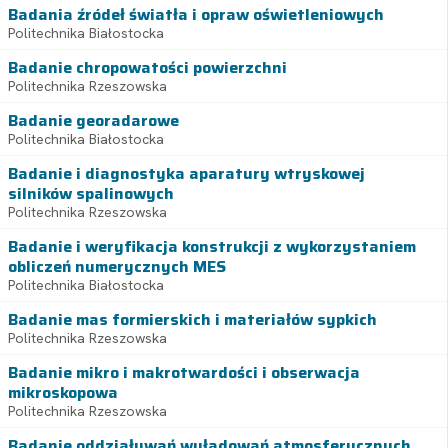
Badania źródeł światła i opraw oświetleniowych
Politechnika Białostocka
Badanie chropowatości powierzchni
Politechnika Rzeszowska
Badanie georadarowe
Politechnika Białostocka
Badanie i diagnostyka aparatury wtryskowej
silników spalinowych
Politechnika Rzeszowska
Badanie i weryfikacja konstrukcji z wykorzystaniem
obliczeń numerycznych MES
Politechnika Białostocka
Badanie mas formierskich i materiałów sypkich
Politechnika Rzeszowska
Badanie mikro i makrotwardości i obserwacja
mikroskopowa
Politechnika Rzeszowska
Badanie oddziaływań wyładowań atmosferycznych