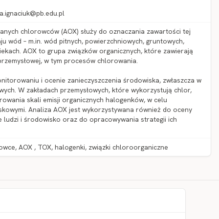
 a.ignaciuk@pb.edu.pl
zanych chlorowców (AOX) służy do oznaczania zawartości tej
u wód – m.in. wód pitnych, powierzchniowych, gruntowych,
iekach. AOX to grupa związków organicznych, które zawierają
i przemysłowej, w tym procesów chlorowania.
nitorowaniu i ocenie zanieczyszczenia środowiska, zwłaszcza w
wych. W zakładach przemysłowych, które wykorzystują chlor,
owania skali emisji organicznych halogenków, w celu
skowymi. Analiza AOX jest wykorzystywana również do oceny
ludzi i środowisko oraz do opracowywania strategii ich
wce, AOX , TOX, halogenki, związki chloroorganiczne