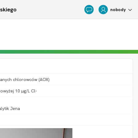
ńskiego
nobody
Feedback
ązanych chlorowców (AOX)
owyżej 10 µg/L Cl-