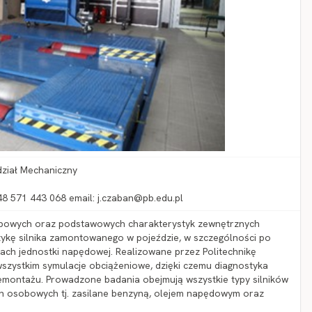
dział Mechaniczny
+48 571 443 068 email: j.czaban@pb.edu.pl
bowych oraz podstawowych charakterystyk zewnętrznych
stykę silnika zamontowanego w pojeździe, w szczególności po
ch jednostki napędowej. Realizowane przez Politechnikę
szystkim symulacje obciążeniowe, dzięki czemu diagnostyka
demontażu. Prowadzone badania obejmują wszystkie typy silników
 osobowych tj. zasilane benzyną, olejem napędowym oraz