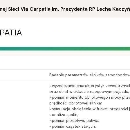
ej Sieci Via Carpatia im. Prezydenta RP Lecha Kaczy
RPATIA
Badanie parametrów silników samochodo
• wyznaczanie charakterystyk zewnętrznych
oraz strat w układzie napędowym pojazdu;
• pomiar momentu obrotowego i mocy przy 
prędkości obrotowej silnika;
• symulacja obciążenia w funkcji prędkości
• analiza spalin;
• pomiar przepływu paliwa;
• pomiar cząstek stałych.