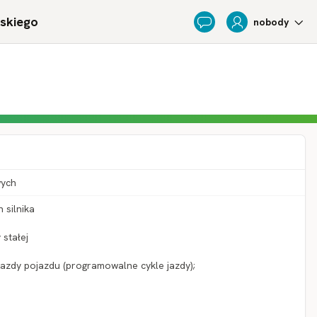
ńskiego
nobody
Feedback
wych
 silnika
stałej
 jazdy pojazdu (programowalne cykle jazdy);