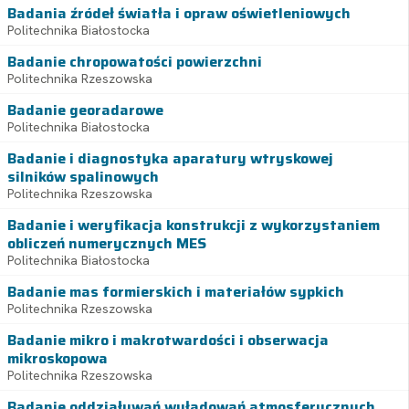
Badania źródeł światła i opraw oświetleniowych
Politechnika Białostocka
Badanie chropowatości powierzchni
Politechnika Rzeszowska
Badanie georadarowe
Politechnika Białostocka
Badanie i diagnostyka aparatury wtryskowej
silników spalinowych
Politechnika Rzeszowska
Badanie i weryfikacja konstrukcji z wykorzystaniem
obliczeń numerycznych MES
Politechnika Białostocka
Badanie mas formierskich i materiałów sypkich
Politechnika Rzeszowska
Badanie mikro i makrotwardości i obserwacja
mikroskopowa
Politechnika Rzeszowska
Badanie oddziaływań wyładowań atmosferycznych