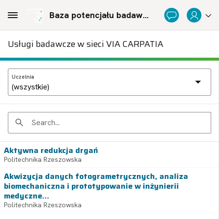
Skip to Main Content
Baza potencjału badawczego Politechnicznej Sieci Via Carpatia im. Prezydenta RP Lecha Kaczyńskiego
Usługi badawcze w sieci VIA CARPATIA
Uczelnia
Search
Aktywna redukcja drgań
Politechnika Rzeszowska
Akwizycja danych fotogrametrycznych, analiza
biomechaniczna i prototypowanie w inżynierii
medyczne...
Politechnika Rzeszowska