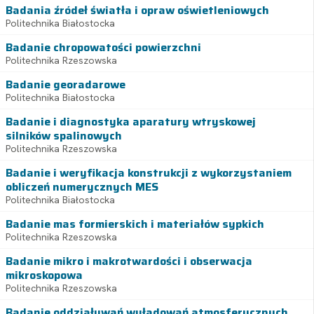
Badania źródeł światła i opraw oświetleniowych
Politechnika Białostocka
Badanie chropowatości powierzchni
Politechnika Rzeszowska
Badanie georadarowe
Politechnika Białostocka
Badanie i diagnostyka aparatury wtryskowej
silników spalinowych
Politechnika Rzeszowska
Badanie i weryfikacja konstrukcji z wykorzystaniem
obliczeń numerycznych MES
Politechnika Białostocka
Badanie mas formierskich i materiałów sypkich
Politechnika Rzeszowska
Badanie mikro i makrotwardości i obserwacja
mikroskopowa
Politechnika Rzeszowska
Badanie oddziaływań wyładowań atmosferycznych