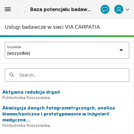
Skip to Main Content
Baza potencjału badawczego Politechnicznej Sieci Via Carpatia im. Prezydenta RP Lecha Kaczyńskiego
Usługi badawcze w sieci VIA CARPATIA
Uczelnia
Search
Aktywna redukcja drgań
Politechnika Rzeszowska
Akwizycja danych fotogrametrycznych, analiza
biomechaniczna i prototypowanie w inżynierii
medyczne...
Politechnika Rzeszowska