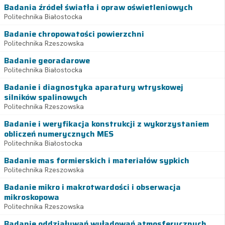
Badania źródeł światła i opraw oświetleniowych
Politechnika Białostocka
Badanie chropowatości powierzchni
Politechnika Rzeszowska
Badanie georadarowe
Politechnika Białostocka
Badanie i diagnostyka aparatury wtryskowej
silników spalinowych
Politechnika Rzeszowska
Badanie i weryfikacja konstrukcji z wykorzystaniem
obliczeń numerycznych MES
Politechnika Białostocka
Badanie mas formierskich i materiałów sypkich
Politechnika Rzeszowska
Badanie mikro i makrotwardości i obserwacja
mikroskopowa
Politechnika Rzeszowska
Badanie oddziaływań wyładowań atmosferycznych