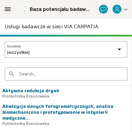
Skip to Main Content
Baza potencjału badawczego Politechnicznej Sieci Via Carpatia im. Prezydenta RP Lecha Kaczyńskiego
Usługi badawcze w sieci VIA CARPATIA
Uczelnia
Search
Aktywna redukcja drgań
Politechnika Rzeszowska
Akwizycja danych fotogrametrycznych, analiza
biomechaniczna i prototypowanie w inżynierii
medyczne...
Politechnika Rzeszowska