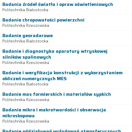
Badania źródeł światła i opraw oświetleniowych
Politechnika Białostocka
Badanie chropowatości powierzchni
Politechnika Rzeszowska
Badanie georadarowe
Politechnika Białostocka
Badanie i diagnostyka aparatury wtryskowej
silników spalinowych
Politechnika Rzeszowska
Badanie i weryfikacja konstrukcji z wykorzystaniem
obliczeń numerycznych MES
Politechnika Białostocka
Badanie mas formierskich i materiałów sypkich
Politechnika Rzeszowska
Badanie mikro i makrotwardości i obserwacja
mikroskopowa
Politechnika Rzeszowska
Badanie oddziaływań wyładowań atmosferycznych