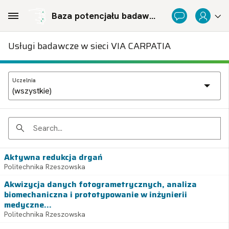
Skip to Main Content
Baza potencjału badawczego Politechnicznej Sieci Via Carpatia im. Prezydenta RP Lecha Kaczyńskiego
Usługi badawcze w sieci VIA CARPATIA
Uczelnia
Search
Aktywna redukcja drgań
Politechnika Rzeszowska
Akwizycja danych fotogrametrycznych, analiza
biomechaniczna i prototypowanie w inżynierii
medyczne...
Politechnika Rzeszowska