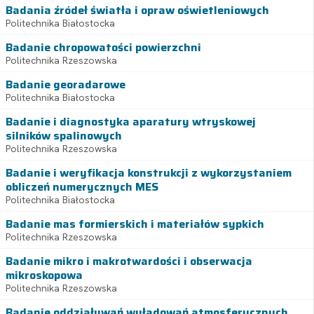
Badania źródeł światła i opraw oświetleniowych
Politechnika Białostocka
Badanie chropowatości powierzchni
Politechnika Rzeszowska
Badanie georadarowe
Politechnika Białostocka
Badanie i diagnostyka aparatury wtryskowej
silników spalinowych
Politechnika Rzeszowska
Badanie i weryfikacja konstrukcji z wykorzystaniem
obliczeń numerycznych MES
Politechnika Białostocka
Badanie mas formierskich i materiałów sypkich
Politechnika Rzeszowska
Badanie mikro i makrotwardości i obserwacja
mikroskopowa
Politechnika Rzeszowska
Badanie oddziaływań wyładowań atmosferycznych