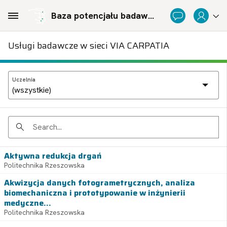
Skip to Main Content
Baza potencjału badawczego Politechnicznej Sieci Via Carpatia im. Prezydenta RP Lecha Kaczyńskiego
Usługi badawcze w sieci VIA CARPATIA
Uczelnia
Search
Aktywna redukcja drgań
Politechnika Rzeszowska
Akwizycja danych fotogrametrycznych, analiza
biomechaniczna i prototypowanie w inżynierii
medyczne...
Politechnika Rzeszowska