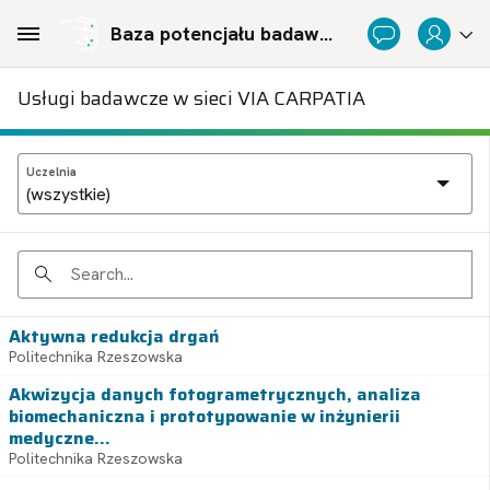
Skip to Main Content
Baza potencjału badawczego Politechnicznej Sieci Via Carpatia im. Prezydenta RP Lecha Kaczyńskiego
Usługi badawcze w sieci VIA CARPATIA
Uczelnia
Search
Aktywna redukcja drgań
Politechnika Rzeszowska
Akwizycja danych fotogrametrycznych, analiza
biomechaniczna i prototypowanie w inżynierii
medyczne...
Politechnika Rzeszowska