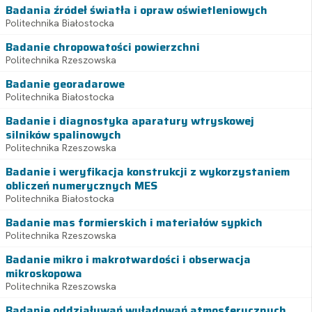
Badania źródeł światła i opraw oświetleniowych
Politechnika Białostocka
Badanie chropowatości powierzchni
Politechnika Rzeszowska
Badanie georadarowe
Politechnika Białostocka
Badanie i diagnostyka aparatury wtryskowej
silników spalinowych
Politechnika Rzeszowska
Badanie i weryfikacja konstrukcji z wykorzystaniem
obliczeń numerycznych MES
Politechnika Białostocka
Badanie mas formierskich i materiałów sypkich
Politechnika Rzeszowska
Badanie mikro i makrotwardości i obserwacja
mikroskopowa
Politechnika Rzeszowska
Badanie oddziaływań wyładowań atmosferycznych