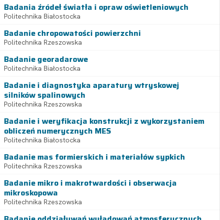
Badania źródeł światła i opraw oświetleniowych
Politechnika Białostocka
Badanie chropowatości powierzchni
Politechnika Rzeszowska
Badanie georadarowe
Politechnika Białostocka
Badanie i diagnostyka aparatury wtryskowej
silników spalinowych
Politechnika Rzeszowska
Badanie i weryfikacja konstrukcji z wykorzystaniem
obliczeń numerycznych MES
Politechnika Białostocka
Badanie mas formierskich i materiałów sypkich
Politechnika Rzeszowska
Badanie mikro i makrotwardości i obserwacja
mikroskopowa
Politechnika Rzeszowska
Badanie oddziaływań wyładowań atmosferycznych