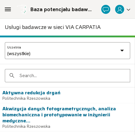
Skip to Main Content
Baza potencjału badawczego Politechnicznej Sieci Via Carpatia im. Prezydenta RP Lecha Kaczyńskiego
Usługi badawcze w sieci VIA CARPATIA
Uczelnia
Search
Aktywna redukcja drgań
Politechnika Rzeszowska
Akwizycja danych fotogrametrycznych, analiza
biomechaniczna i prototypowanie w inżynierii
medyczne...
Politechnika Rzeszowska