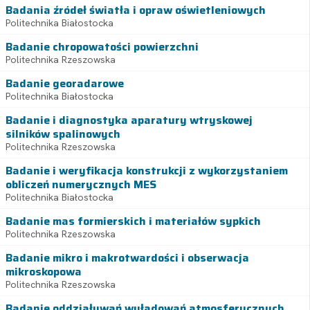
Badania źródeł światła i opraw oświetleniowych
Politechnika Białostocka
Badanie chropowatości powierzchni
Politechnika Rzeszowska
Badanie georadarowe
Politechnika Białostocka
Badanie i diagnostyka aparatury wtryskowej
silników spalinowych
Politechnika Rzeszowska
Badanie i weryfikacja konstrukcji z wykorzystaniem
obliczeń numerycznych MES
Politechnika Białostocka
Badanie mas formierskich i materiałów sypkich
Politechnika Rzeszowska
Badanie mikro i makrotwardości i obserwacja
mikroskopowa
Politechnika Rzeszowska
Badanie oddziaływań wyładowań atmosferycznych