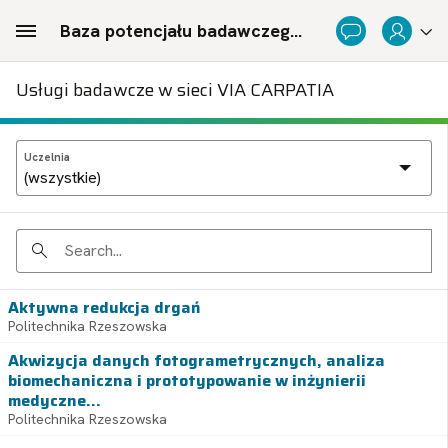
Skip to Main Content
Baza potencjału badawczego Politechnicznej Sieci Via Carpatia im. Prezydenta RP Lecha Kaczyńskiego
Usługi badawcze w sieci VIA CARPATIA
Uczelnia
Search
Aktywna redukcja drgań
Politechnika Rzeszowska
Akwizycja danych fotogrametrycznych, analiza
biomechaniczna i prototypowanie w inżynierii
medyczne...
Politechnika Rzeszowska