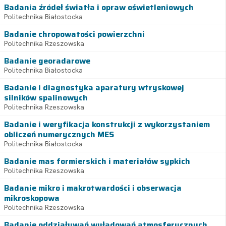
Badania źródeł światła i opraw oświetleniowych
Politechnika Białostocka
Badanie chropowatości powierzchni
Politechnika Rzeszowska
Badanie georadarowe
Politechnika Białostocka
Badanie i diagnostyka aparatury wtryskowej
silników spalinowych
Politechnika Rzeszowska
Badanie i weryfikacja konstrukcji z wykorzystaniem
obliczeń numerycznych MES
Politechnika Białostocka
Badanie mas formierskich i materiałów sypkich
Politechnika Rzeszowska
Badanie mikro i makrotwardości i obserwacja
mikroskopowa
Politechnika Rzeszowska
Badanie oddziaływań wyładowań atmosferycznych