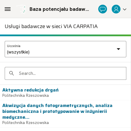
Skip to Main Content
Baza potencjału badawczego Politechnicznej Sieci Via Carpatia im. Prezydenta RP Lecha Kaczyńskiego
Usługi badawcze w sieci VIA CARPATIA
Uczelnia
Search
Aktywna redukcja drgań
Politechnika Rzeszowska
Akwizycja danych fotogrametrycznych, analiza
biomechaniczna i prototypowanie w inżynierii
medyczne...
Politechnika Rzeszowska