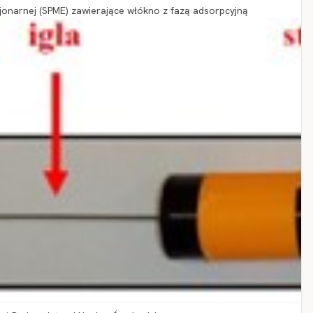
cjonarnej (SPME) zawierające włókno z fazą adsorpcyjną