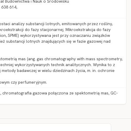
iał Budownictwa i Nauk o Środowisku
8 638 614,
ostaci analizy substancji lotnych, emitowanych przez rośliny,
roekstrakcji do fazy stacjonarnej. Mikroekstrakcja do fazy
ction, SPME) wykorzystywana jest przy oznaczaniu związków
eż substancji lotnych znajdujących się w fazie gazowej nad
tometrią mas (ang. gas chromatography with mass spectrometry,
echniej wykorzystywanych technik analitycznych. Wynika to z
etody badawczej w wielu dziedzinach życia, m. in. ochronie
towym czy perfumeryjnym.
ME, chromatografia gazowa połączona ze spektometrią mas, GC-