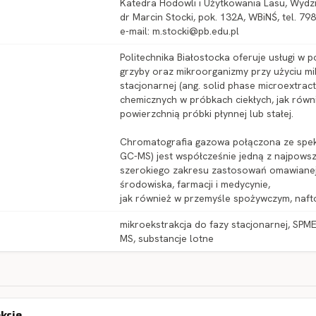
Katedra Hodowli i Użytkowania Lasu, Wydz
dr Marcin Stocki, pok. 132A, WBiNŚ, tel. 79
e-mail: m.stocki@pb.edu.pl
Politechnika Białostocka oferuje usługi w p
grzyby oraz mikroorganizmy przy użyciu mik
stacjonarnej (ang. solid phase microextra
chemicznych w próbkach ciekłych, jak równi
powierzchnią próbki płynnej lub stałej.
Chromatografia gazowa połączona ze spek
GC-MS) jest współcześnie jedną z najpowsz
szerokiego zakresu zastosowań omawianej m
środowiska, farmacji i medycynie,
jak również w przemyśle spożywczym, naf
mikroekstrakcja do fazy stacjonarnej, SP
MS, substancje lotne
ekcie