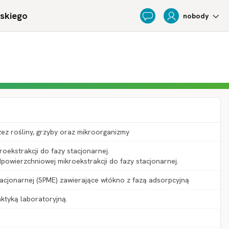
ńskiego
nobody
Feedback
zez rośliny, grzyby oraz mikroorganizmy
roekstrakcji do fazy stacjonarnej.
dpowierzchniowej mikroekstrakcji do fazy stacjonarnej.
tacjonarnej (SPME) zawierające włókno z fazą adsorpcyjną
ktyką laboratoryjną.