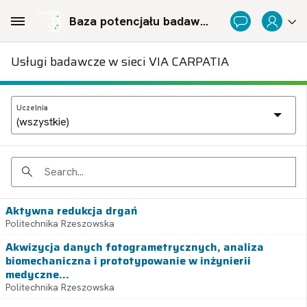
Skip to Main Content
Baza potencjału badawczego Politechnicznej Sieci Via Carpatia im. Prezydenta RP Lecha Kaczyńskiego
Usługi badawcze w sieci VIA CARPATIA
Uczelnia
Search
Aktywna redukcja drgań
Politechnika Rzeszowska
Akwizycja danych fotogrametrycznych, analiza
biomechaniczna i prototypowanie w inżynierii
medyczne...
Politechnika Rzeszowska