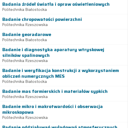
Badania źródeł światła i opraw oświetleniowych
Politechnika Białostocka
Badanie chropowatości powierzchni
Politechnika Rzeszowska
Badanie georadarowe
Politechnika Białostocka
Badanie i diagnostyka aparatury wtryskowej
silników spalinowych
Politechnika Rzeszowska
Badanie i weryfikacja konstrukcji z wykorzystaniem
obliczeń numerycznych MES
Politechnika Białostocka
Badanie mas formierskich i materiałów sypkich
Politechnika Rzeszowska
Badanie mikro i makrotwardości i obserwacja
mikroskopowa
Politechnika Rzeszowska
Badanie oddziaływań wyładowań atmosferycznych