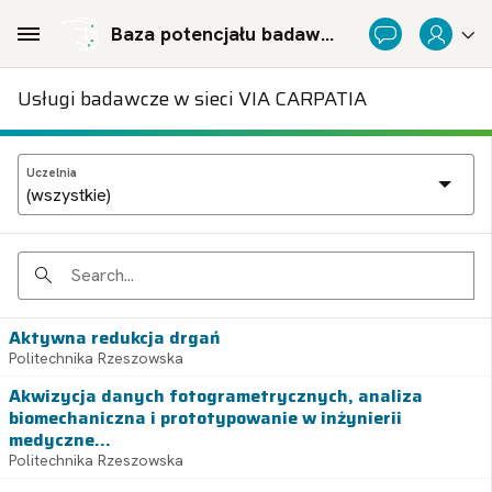
Skip to Main Content
Baza potencjału badawczego Politechnicznej Sieci Via Carpatia im. Prezydenta RP Lecha Kaczyńskiego
Usługi badawcze w sieci VIA CARPATIA
Uczelnia
Search
Aktywna redukcja drgań
Politechnika Rzeszowska
Akwizycja danych fotogrametrycznych, analiza
biomechaniczna i prototypowanie w inżynierii
medyczne...
Politechnika Rzeszowska