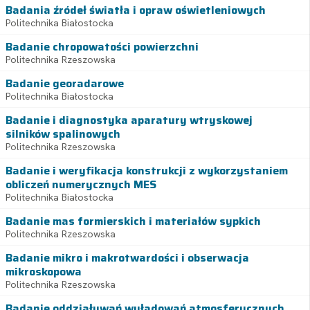
Badania źródeł światła i opraw oświetleniowych
Politechnika Białostocka
Badanie chropowatości powierzchni
Politechnika Rzeszowska
Badanie georadarowe
Politechnika Białostocka
Badanie i diagnostyka aparatury wtryskowej
silników spalinowych
Politechnika Rzeszowska
Badanie i weryfikacja konstrukcji z wykorzystaniem
obliczeń numerycznych MES
Politechnika Białostocka
Badanie mas formierskich i materiałów sypkich
Politechnika Rzeszowska
Badanie mikro i makrotwardości i obserwacja
mikroskopowa
Politechnika Rzeszowska
Badanie oddziaływań wyładowań atmosferycznych