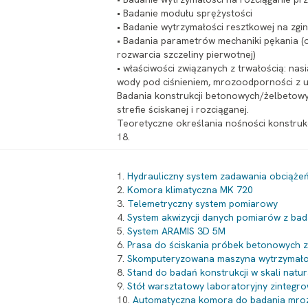
• Badanie modułu sprężystości
• Badanie wytrzymałości resztkowej na zgi
• Badania parametrów mechaniki pękania (
rozwarcia szczeliny pierwotnej)
• właściwości związanych z trwałością: na
wody pod ciśnieniem, mrozoodporności z ud
Badania konstrukcji betonowych/żelbetowy
strefie ściskanej i rozciąganej.
Teoretyczne określania nośności konstruk
18.
1.
Hydrauliczny system zadawania obciąż
2.
Komora klimatyczna MK 720
3.
Telemetryczny system pomiarowy
4.
System akwizycji danych pomiarów z ba
5.
System ARAMIS 3D 5M
6.
Prasa do ściskania próbek betonowych
7.
Skomputeryzowana maszyna wytrzymał
8.
Stand do badań konstrukcji w skali natur
9.
Stół warsztatowy laboratoryjny zintegr
10.
Automatyczna komora do badania mro