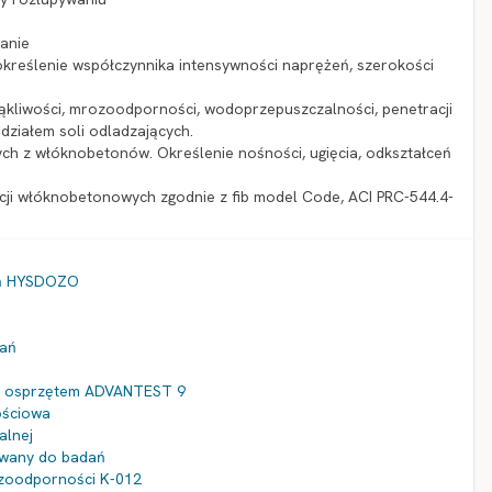
nanie
określenie współczynnika intensywności naprężeń, szerokości
siąkliwości, mrozoodporności, wodoprzepuszczalności, penetracji
ziałem soli odladzających.
ch z włóknobetonów. Określenie nośności, ugięcia, odkształceń
cji włóknobetonowych zgodnie z fib model Code, ACI PRC-544.4-
eń HYSDOZO
dań
 z osprzętem ADVANTEST 9
ościowa
alnej
owany do badań
zoodporności K-012