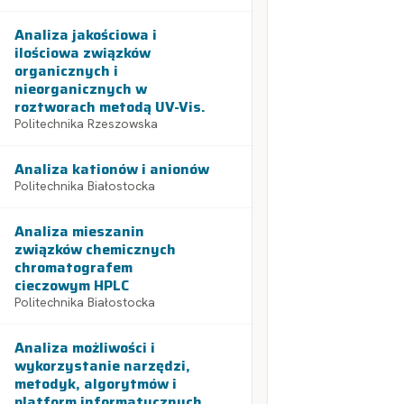
Analiza jakościowa i
ilościowa związków
organicznych i
nieorganicznych w
roztworach metodą UV-Vis.
Politechnika Rzeszowska
Analiza kationów i anionów
Politechnika Białostocka
Analiza mieszanin
związków chemicznych
chromatografem
cieczowym HPLC
Politechnika Białostocka
Analiza możliwości i
wykorzystanie narzędzi,
metodyk, algorytmów i
platform informatycznych