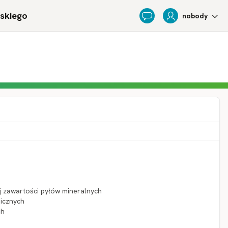
ńskiego
nobody
Feedback
j zawartości pyłów mineralnych
nicznych
ch