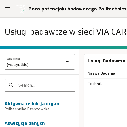
Skip to Main Content
Baza potencjału badawczego Politechniczn
Usługi badawcze w sieci VIA CA
Uczelnia
Uslugi Badawcze
Nazwa Badania
Techniki
Search
Aktywna redukcja drgań
Politechnika Rzeszowska
Akwizycja danych