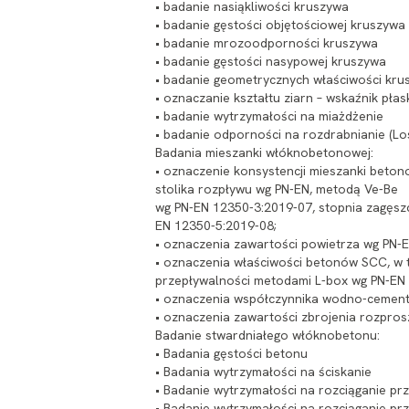
• badanie nasiąkliwości kruszywa
• badanie gęstości objętościowej kruszywa
• badanie mrozoodporności kruszywa
• badanie gęstości nasypowej kruszywa
• badanie geometrycznych właściwości krus
• oznaczanie kształtu ziarn – wskaźnik płas
• badanie wytrzymałości na miażdżenie
• badanie odporności na rozdrabnianie (Lo
Badania mieszanki włóknobetonowej:
• oznaczenie konsystencji mieszanki beto
stolika rozpływu wg PN-EN, metodą Ve-Be
wg PN-EN 12350-3:2019-07, stopnia zagęsz
EN 12350-5:2019-08;
• oznaczenia zawartości powietrza wg PN-
• oznaczenia właściwości betonów SCC, w t
przepływalności metodami L-box wg PN-EN 
• oznaczenia współczynnika wodno-cemen
• oznaczenia zawartości zbrojenia rozpro
Badanie stwardniałego włóknobetonu:
• Badania gęstości betonu
• Badania wytrzymałości na ściskanie
• Badanie wytrzymałości na rozciąganie prz
• Badanie wytrzymałości na rozciąganie pr