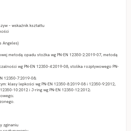
zyw – wskaźnik kształtu
kości
s Angeles)
nowej metodą opadu stożka wg PN-EN 12350-2:2019-07, metodą
czalności wg PN-EN 12350-4:2019-08, stolika rozpływowego PN-
EN 12350-7:2019-08;
ym: klasy lepkości wg PN-EN 12350-8:2019-08 i 12350-9:2012,
12350-10:2012 i J-ring wg PN-EN 12350-12:2012;
towego;
szonego.
y zginaniu
zy rozłupywaniu