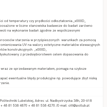
ci od temperatury czy prędkości odkształcenia._x000D_
posażone w liczne stanowiska badawcze do badań zarówno
ozwoli na wykonanie badań zgodnie ze współczesnymi
 procesów starzenia w przyśpieszonych warunkach za pomocą
omieniowania UV na walory estetyczne materiałów elewacyjnych
ntów konstrukcyjnych. _x000D_
zedyskutowany z przedsiębiorstwem celem dopasowania do
wraz ze sprzedawanym materiałem, pomaga na szybsze
ać ewentualne błędy produkcyjne np. powodujące zbyt niską
rzenie.
olitechniki Lubelskiej, Adres: ul. Nadbystrzycka 38h, 20-618
 + 48 81 538 4870 + 48 81 538 4270 /E-mail: citt@pollub.pl