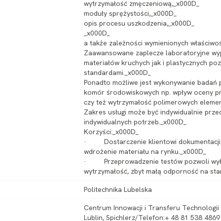
wytrzymałość zmęczeniową,_x000D_
moduły sprężystości,_x000D_
opis procesu uszkodzenia,_x000D_
_x000D_
a także zależności wymienionych właściwoś
Zaawansowane zaplecze laboratoryjne wy
materiałów kruchych jak i plastycznych p
standardami._x000D_
Ponadto możliwe jest wykonywanie badań
komór środowiskowych np. wpływ oceny pr
czy też wytrzymałość polimerowych eleme
Zakres usługi może być indywidualnie pr
indywidualnych potrzeb._x000D_
Korzyści:_x000D_
· Dostarczenie klientowi dokumentacji 
wdrożenie materiału na rynku._x000D_
· Przeprowadzenie testów pozwoli wyłap
wytrzymałość, zbyt małą odporność na sta
Politechnika Lubelska
Centrum Innowacji i Transferu Technologii P
Lublin, Spichlerz/Telefon:+ 48 81 538 4869