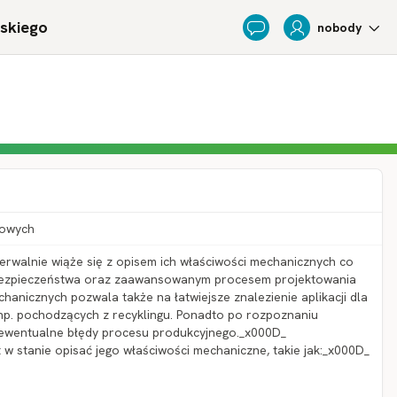
ńskiego
nobody
Feedback
łowych
rwalnie wiąże się z opisem ich właściwości mechanicznych co
ezpieczeństwa oraz zaawansowanym procesem projektowania
anicznych pozwala także na łatwiejsze znalezienie aplikacji dla
np. pochodzących z recyklingu. Ponadto po rozpoznaniu
ewentualne błędy procesu produkcyjnego._x000D_
 w stanie opisać jego właściwości mechaniczne, takie jak:_x000D_