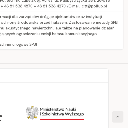
olitechniki Lubelskiej, Adres: ul. Nadbystrzycka 38h, 20-618
 + 48 81 538 4870 + 48 81 538 4270 /E-mail: citt@pollub.pl
macji dla zarządców dróg, projektantów oraz instytucji
ki ochrony środowiska przed hałasem. Zastosowanie metody SPBI
nu akustycznego nawierzchni, ale także na planowanie działań
jających ograniczaniu emisji hałasu komunikacyjnego.
zchnie drogowe,SPBI
m.
"