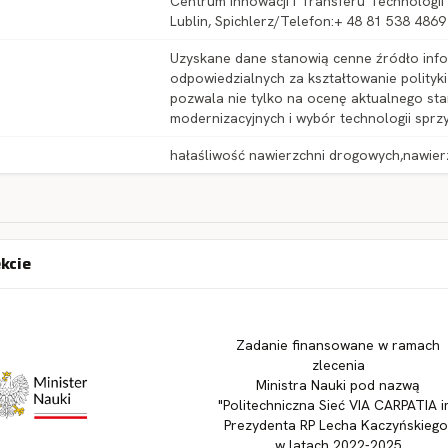
Centrum Innowacji i Transferu Technologii P
Lublin, Spichlerz/Telefon:+ 48 81 538 4869
Uzyskane dane stanowią cenne źródło infor
odpowiedzialnych za kształtowanie polity
pozwala nie tylko na ocenę aktualnego sta
modernizacyjnych i wybór technologii sprzy
hałaśliwość nawierzchni drogowych,nawier
ekcie
Zadanie finansowane w ramach
zlecenia
Ministra Nauki pod nazwą
"Politechniczna Sieć VIA CARPATIA i
Prezydenta RP Lecha Kaczyńskiego
w latach 2022-2025