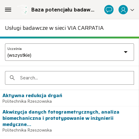
Skip to Main Content
Baza potencjału badawczego Politechnicznej Sieci Via Carpatia im. Prezydenta RP Lecha Kaczyńskiego
Usługi badawcze w sieci VIA CARPATIA
Uczelnia
Search
Aktywna redukcja drgań
Politechnika Rzeszowska
Akwizycja danych fotogrametrycznych, analiza
biomechaniczna i prototypowanie w inżynierii
medyczne...
Politechnika Rzeszowska