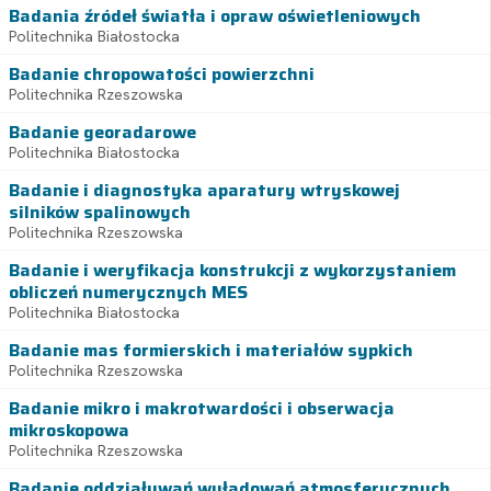
Badania źródeł światła i opraw oświetleniowych
Politechnika Białostocka
Badanie chropowatości powierzchni
Politechnika Rzeszowska
Badanie georadarowe
Politechnika Białostocka
Badanie i diagnostyka aparatury wtryskowej
silników spalinowych
Politechnika Rzeszowska
Badanie i weryfikacja konstrukcji z wykorzystaniem
obliczeń numerycznych MES
Politechnika Białostocka
Badanie mas formierskich i materiałów sypkich
Politechnika Rzeszowska
Badanie mikro i makrotwardości i obserwacja
mikroskopowa
Politechnika Rzeszowska
Badanie oddziaływań wyładowań atmosferycznych