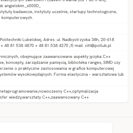
ub angielskim._x000D_
ytuty badawcze, instytuty uczelnie, startupy technologiczne,
er komputerowych.
olitechniki Lubelskiej, Adres: ul. Nadbystrzycka 38h, 20-618
 + 48 81 538 4870 + 48 81 538 4270 /E-mail: citt@pollub.pl
chnicznych, obejmujące zaawansowane aspekty języka C++
e, koncepty, zarządzanie pamięcią, biblioteka ranges, SIMD czy
zerzenie o praktyczne zastosowania w grafice komputerowej
systemów wysokowydajnych. Forma elastyczna – warsztatowa lub
,metaprogramowanie,nowoczesny C++,optymalizacja
sfer wiedzy,warsztaty C++,zaawansowany C++