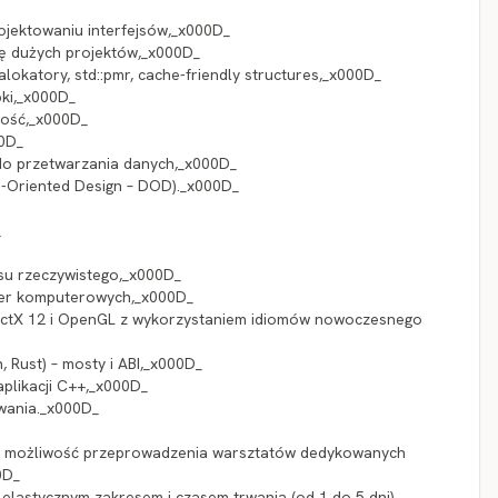
rojektowaniu interfejsów,_x000D_
ję dużych projektów,_x000D_
okatory, std::pmr, cache-friendly structures,_x000D_
pki,_x000D_
wość,_x000D_
00D_
 do przetwarzania danych,_x000D_
-Oriented Design – DOD)._x000D_
_
asu rzeczywistego,_x000D_
ier komputerowych,_x000D_
rectX 12 i OpenGL z wykorzystaniem idiomów nowoczesnego
, Rust) – mosty i ABI,_x000D_
plikacji C++,_x000D_
wania._x000D_
eje możliwość przeprowadzenia warsztatów dedykowanych
0D_
 elastycznym zakresem i czasem trwania (od 1 do 5 dni),