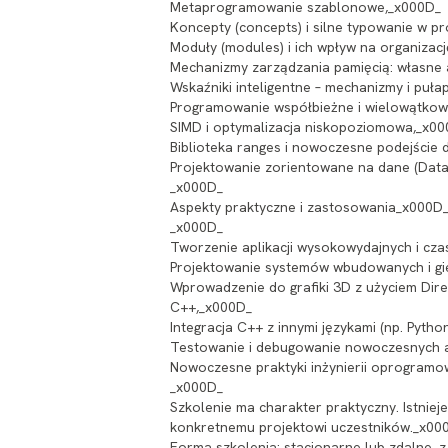
Metaprogramowanie szablonowe,_x000D_
Koncepty (concepts) i silne typowanie w p
Moduły (modules) i ich wpływ na organizac
Mechanizmy zarządzania pamięcią: własne al
Wskaźniki inteligentne – mechanizmy i puła
Programowanie współbieżne i wielowątko
SIMD i optymalizacja niskopoziomowa,_x0
Biblioteka ranges i nowoczesne podejście
Projektowanie zorientowane na dane (Data
_x000D_
Aspekty praktyczne i zastosowania_x000D
_x000D_
Tworzenie aplikacji wysokowydajnych i cz
Projektowanie systemów wbudowanych i g
Wprowadzenie do grafiki 3D z użyciem Di
C++,_x000D_
Integracja C++ z innymi językami (np. Python
Testowanie i debugowanie nowoczesnych a
Nowoczesne praktyki inżynierii oprogramo
_x000D_
Szkolenie ma charakter praktyczny. Istni
konkretnemu projektowi uczestników._x00
Forma szkolenia: stacjonarne lub zdalne, z