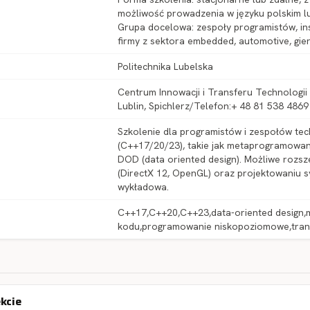
możliwość prowadzenia w języku polskim l
Grupa docelowa: zespoły programistów, inst
firmy z sektora embedded, automotive, gi
Politechnika Lubelska
Centrum Innowacji i Transferu Technologii P
Lublin, Spichlerz/Telefon:+ 48 81 538 4869
Szkolenie dla programistów i zespołów te
(C++17/20/23), takie jak metaprogramowani
DOD (data oriented design). Możliwe rozs
(DirectX 12, OpenGL) oraz projektowaniu 
wykładowa.
C++17,C++20,C++23,data-oriented design
kodu,programowanie niskopoziomowe,tran
ekcie