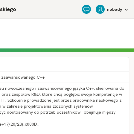
ńskiego
nobody
Feedback
o, zaawansowanego C++
resu nowoczesnego i zaawansowanego języka C++, skierowana do
 oraz zespołów R&D, które chcą pogłębić swoje kompetencje w
y IT. Szkolenie prowadzone jest przez pracownika naukowego z
m w zakresie projektowania złożonych systemów
być dostosowany do potrzeb uczestników i obejmuje między
++17/20/23)_x000D_