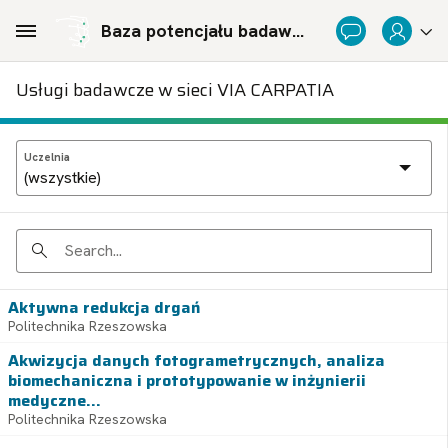
Skip to Main Content
Baza potencjału badawczego Politechnicznej Sieci Via Carpatia im. Prezydenta RP Lecha Kaczyńskiego
Usługi badawcze w sieci VIA CARPATIA
Uczelnia
Search
Aktywna redukcja drgań
Politechnika Rzeszowska
Akwizycja danych fotogrametrycznych, analiza
biomechaniczna i prototypowanie w inżynierii
medyczne...
Politechnika Rzeszowska