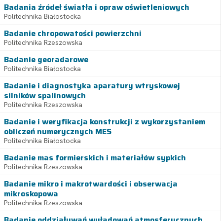
Badania źródeł światła i opraw oświetleniowych
Politechnika Białostocka
Badanie chropowatości powierzchni
Politechnika Rzeszowska
Badanie georadarowe
Politechnika Białostocka
Badanie i diagnostyka aparatury wtryskowej
silników spalinowych
Politechnika Rzeszowska
Badanie i weryfikacja konstrukcji z wykorzystaniem
obliczeń numerycznych MES
Politechnika Białostocka
Badanie mas formierskich i materiałów sypkich
Politechnika Rzeszowska
Badanie mikro i makrotwardości i obserwacja
mikroskopowa
Politechnika Rzeszowska
Badanie oddziaływań wyładowań atmosferycznych