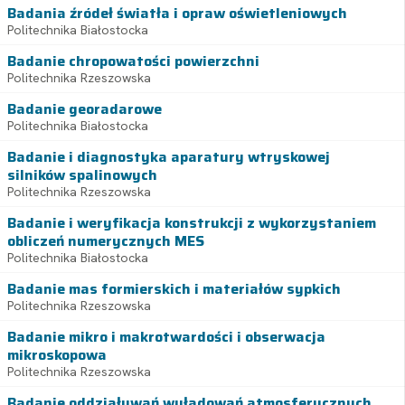
Badania źródeł światła i opraw oświetleniowych
Politechnika Białostocka
Badanie chropowatości powierzchni
Politechnika Rzeszowska
Badanie georadarowe
Politechnika Białostocka
Badanie i diagnostyka aparatury wtryskowej
silników spalinowych
Politechnika Rzeszowska
Badanie i weryfikacja konstrukcji z wykorzystaniem
obliczeń numerycznych MES
Politechnika Białostocka
Badanie mas formierskich i materiałów sypkich
Politechnika Rzeszowska
Badanie mikro i makrotwardości i obserwacja
mikroskopowa
Politechnika Rzeszowska
Badanie oddziaływań wyładowań atmosferycznych