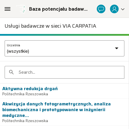
Skip to Main Content
Baza potencjału badawczego Politechnicznej Sieci Via Carpatia im. Prezydenta RP Lecha Kaczyńskiego
Usługi badawcze w sieci VIA CARPATIA
Uczelnia
Search
Aktywna redukcja drgań
Politechnika Rzeszowska
Akwizycja danych fotogrametrycznych, analiza
biomechaniczna i prototypowanie w inżynierii
medyczne...
Politechnika Rzeszowska