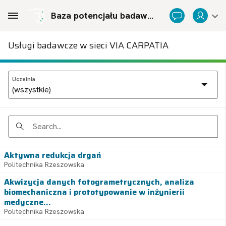
Skip to Main Content
Baza potencjału badawczego Politechnicznej Sieci Via Carpatia im. Prezydenta RP Lecha Kaczyńskiego
Usługi badawcze w sieci VIA CARPATIA
Uczelnia
Search
Aktywna redukcja drgań
Politechnika Rzeszowska
Akwizycja danych fotogrametrycznych, analiza
biomechaniczna i prototypowanie w inżynierii
medyczne...
Politechnika Rzeszowska