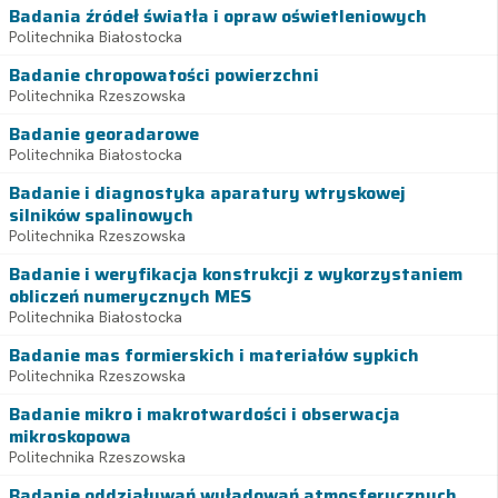
Badania źródeł światła i opraw oświetleniowych
Politechnika Białostocka
Badanie chropowatości powierzchni
Politechnika Rzeszowska
Badanie georadarowe
Politechnika Białostocka
Badanie i diagnostyka aparatury wtryskowej
silników spalinowych
Politechnika Rzeszowska
Badanie i weryfikacja konstrukcji z wykorzystaniem
obliczeń numerycznych MES
Politechnika Białostocka
Badanie mas formierskich i materiałów sypkich
Politechnika Rzeszowska
Badanie mikro i makrotwardości i obserwacja
mikroskopowa
Politechnika Rzeszowska
Badanie oddziaływań wyładowań atmosferycznych