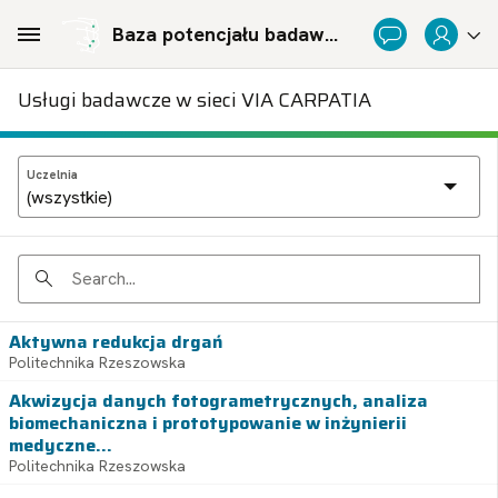
Skip to Main Content
Baza potencjału badawczego Politechnicznej Sieci Via Carpatia im. Prezydenta RP Lecha Kaczyńskiego
Usługi badawcze w sieci VIA CARPATIA
Uczelnia
Search
Aktywna redukcja drgań
Politechnika Rzeszowska
Akwizycja danych fotogrametrycznych, analiza
biomechaniczna i prototypowanie w inżynierii
medyczne...
Politechnika Rzeszowska