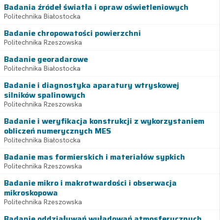
Badania źródeł światła i opraw oświetleniowych
Politechnika Białostocka
Badanie chropowatości powierzchni
Politechnika Rzeszowska
Badanie georadarowe
Politechnika Białostocka
Badanie i diagnostyka aparatury wtryskowej
silników spalinowych
Politechnika Rzeszowska
Badanie i weryfikacja konstrukcji z wykorzystaniem
obliczeń numerycznych MES
Politechnika Białostocka
Badanie mas formierskich i materiałów sypkich
Politechnika Rzeszowska
Badanie mikro i makrotwardości i obserwacja
mikroskopowa
Politechnika Rzeszowska
Badanie oddziaływań wyładowań atmosferycznych