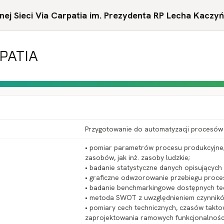
ej Sieci Via Carpatia im. Prezydenta RP Lecha Kaczy
RPATIA
Przygotowanie do automatyzacji procesów
• pomiar parametrów procesu produkcyjne
zasobów, jak inż. zasoby ludzkie;
• badanie statystyczne danych opisujących 
• graficzne odwzorowanie przebiegu proce
• badanie benchmarkingowe dostępnych tec
• metoda SWOT z uwzględnieniem czynników
• pomiary cech technicznych, czasów taktow
zaprojektowania ramowych funkcjonalnośc