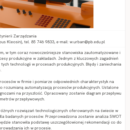
żynierii Zarządzania
pus Kleosin), tel. 85 746 9833, e-mail: w.urban@pb.edu.pl
ym, w tym coraz nowocześniejsze stanowiska zautomatyzowane i
cesy produkcyjne w zakładach. Jednym z kluczowych zagadnień
i tych technologii w procesach produkcyjnych. Błędy i zaniechania
.
rocesów w firmie i pomiarze odpowiednich charakterystyk na
ko rozumianą automatyzacją procesów produkcyjnych. Ustalone
gnozami na przyszłość. Opracowany zostanie diagram przepływu
rametrów przepływowych.
różnych rozwiązań technologicznych oferowanych na świecie w
 dla badanych procesów. Przeprowadzona zostanie analiza SWOT
 będzie stanowiła podstawę uszczegółowionej rekomendacji co do
wprowadzania ich w procesie.