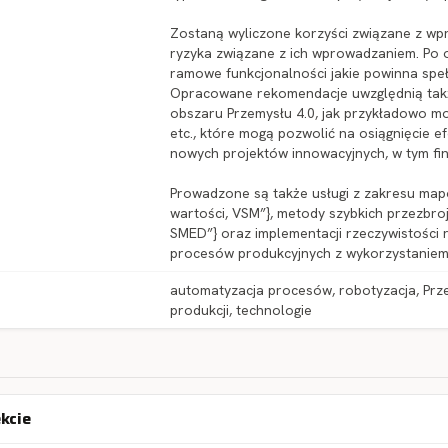
Zostaną wyliczone korzyści związane z w
ryzyka związane z ich wprowadzaniem. Po
ramowe funkcjonalności jakie powinna spe
Opracowane rekomendacje uwzględnią także
obszaru Przemysłu 4.0, jak przykładowo możl
etc., które mogą pozwolić na osiągnięcie 
nowych projektów innowacyjnych, w tym fi
Prowadzone są także usługi z zakresu mapo
wartości, VSM”}, metody szybkich przezbro
SMED”} oraz implementacji rzeczywistości
procesów produkcyjnych z wykorzystaniem 
automatyzacja procesów, robotyzacja, Prze
produkcji, technologie
ekcie