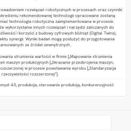
prowadzeniem rozwiązań robotycznych w procesach oraz czynniki
 określeniu rekomendowanej technologii opracowane zostaną
łniać technologia robotyczna zaimplementowana w procesie.
 wykorzystanie innych rozwiązań i narzędzi zaliczanych do
iwości i korzyści z budowy cyfrowych bliźniąt (Digital Twins),
efektu synergii. Wyniki badań mogą posłużyć do przygotowania
nansowanych ze źródeł zewnętrznych.
wania strumienia wartości w firmie {„Mapowanie strumienia
jeń maszyn produkcyjnych {„Skracanie przezbrojenia maszyn,
 rozszerzonej w procesie powstawania wyrobu {„Standaryzacja
rzeczywistości rozszerzonej”}.
mysł 4.0, produkcja, sterowanie produkcją, konkurencyjność