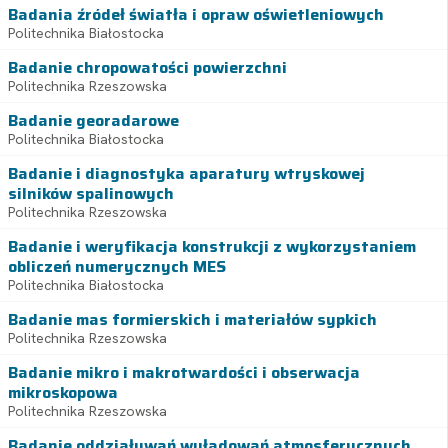
Badania źródeł światła i opraw oświetleniowych
Politechnika Białostocka
Badanie chropowatości powierzchni
Politechnika Rzeszowska
Badanie georadarowe
Politechnika Białostocka
Badanie i diagnostyka aparatury wtryskowej
silników spalinowych
Politechnika Rzeszowska
Badanie i weryfikacja konstrukcji z wykorzystaniem
obliczeń numerycznych MES
Politechnika Białostocka
Badanie mas formierskich i materiałów sypkich
Politechnika Rzeszowska
Badanie mikro i makrotwardości i obserwacja
mikroskopowa
Politechnika Rzeszowska
Badanie oddziaływań wyładowań atmosferycznych