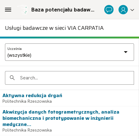
Skip to Main Content
Baza potencjału badawczego Politechnicznej Sieci Via Carpatia im. Prezydenta RP Lecha Kaczyńskiego
Usługi badawcze w sieci VIA CARPATIA
Uczelnia
Search
Aktywna redukcja drgań
Politechnika Rzeszowska
Akwizycja danych fotogrametrycznych, analiza
biomechaniczna i prototypowanie w inżynierii
medyczne...
Politechnika Rzeszowska