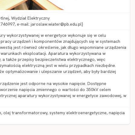
etlnej, Wydział Elektryczny
5 746997, e-mail: jaroslaw.wiater@pb.edu.pl}
ury wykorzystywanej w energetyce wykonuje się w celu
 pracy urządzeń i komponentów znajdujących się w systemach
kwestią jest również określenie, jak długo wspomniane urządzenia
 warunkach eksploatacji. Aparatura wykorzystywana w
, a także przepisy bezpieczeństwa elektrycznego, więc
ymałością elektryczną jest w wielu przypadkach niezbędne.
że optymalizowanie i ulepszanie urządzeń, aby były bardziej
urządzenie jest odporne na wysokie napięcie. Dostępne
tworzenie napięcia zmiennego o wartości do 350kV celem
ktrycznej aparatury wykorzystywanej w energetyce zawodowej, w
e, olej transformatorowy, systemy elektroenergetyczne, napięcia