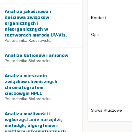
Analiza jakościowa i
ilościowa związków
Kontakt
organicznych i
nieorganicznych w
roztworach metodą UV-Vis.
Opis
Politechnika Rzeszowska
Analiza kationów i anionów
Politechnika Białostocka
Analiza mieszanin
związków chemicznych
chromatografem
cieczowym HPLC
Politechnika Białostocka
Slowa Kluczowe
Analiza możliwości i
wykorzystanie narzędzi,
metodyk, algorytmów i
platform informatycznych