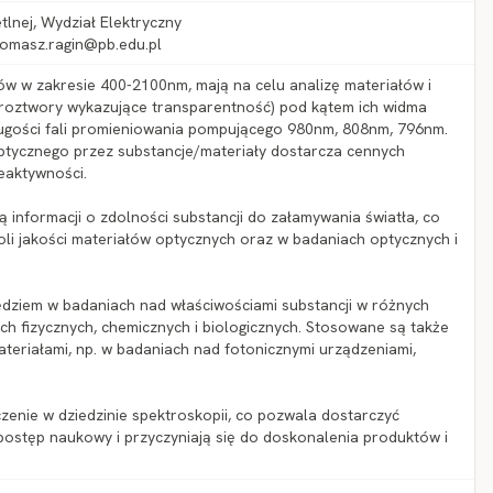
etlnej, Wydział Elektryczny
 tomasz.ragin@pb.edu.pl
ów w zakresie 400-2100nm, mają na celu analizę materiałów i
ry, roztwory wykazujące transparentność) pod kątem ich widma
długości fali promieniowania pompującego 980nm, 808nm, 796nm.
 optycznego przez substancje/materiały dostarcza cennych
reaktywności.
ą informacji o zdolności substancji do załamywania światła, co
ntroli jakości materiałów optycznych oraz w badaniach optycznych i
dziem w badaniach nad właściwościami substancji w różnych
h fizycznych, chemicznych i biologicznych. Stosowane są także
teriałami, np. w badaniach nad fotonicznymi urządzeniami,
nie w dziedzinie spektroskopii, co pozwala dostarczyć
 postęp naukowy i przyczyniają się do doskonalenia produktów i