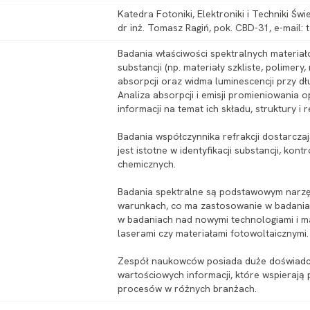
Katedra Fotoniki, Elektroniki i Techniki Świ
dr inż. Tomasz Ragiń, pok. CBD-31, e-mail:
Badania właściwości spektralnych materiał
substancji (np. materiały szkliste, polime
absorpcji oraz widma luminescencji przy 
Analiza absorpcji i emisji promieniowania
informacji na temat ich składu, struktury i 
Badania współczynnika refrakcji dostarczaj
jest istotne w identyfikacji substancji, ko
chemicznych.
Badania spektralne są podstawowym narzę
warunkach, co ma zastosowanie w badaniac
w badaniach nad nowymi technologiami i ma
laserami czy materiałami fotowoltaicznymi.
Zespół naukowców posiada duże doświadcze
wartościowych informacji, które wspierają
procesów w różnych branżach.