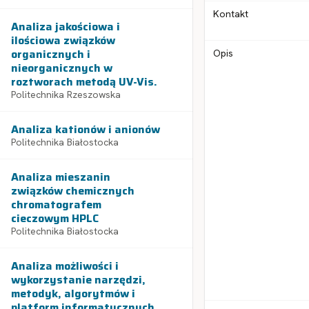
Kontakt
Analiza jakościowa i
ilościowa związków
organicznych i
Opis
nieorganicznych w
roztworach metodą UV-Vis.
Politechnika Rzeszowska
Analiza kationów i anionów
Politechnika Białostocka
Analiza mieszanin
związków chemicznych
chromatografem
cieczowym HPLC
Politechnika Białostocka
Analiza możliwości i
wykorzystanie narzędzi,
metodyk, algorytmów i
platform informatycznych