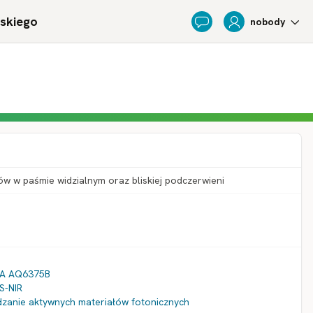
ńskiego
nobody
Feedback
ów w paśmie widzialnym oraz bliskiej podczerwieni
WA AQ6375B
S-NIR
zanie aktywnych materiałów fotonicznych