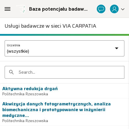
Skip to Main Content
Baza potencjału badawczego Politechnicznej Sieci Via Carpatia im. Prezydenta RP Lecha Kaczyńskiego
Usługi badawcze w sieci VIA CARPATIA
Uczelnia
Search
Aktywna redukcja drgań
Politechnika Rzeszowska
Akwizycja danych fotogrametrycznych, analiza
biomechaniczna i prototypowanie w inżynierii
medyczne...
Politechnika Rzeszowska