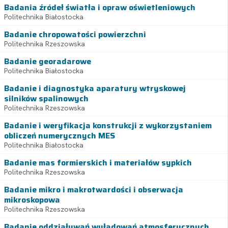
Badania źródeł światła i opraw oświetleniowych
Politechnika Białostocka
Badanie chropowatości powierzchni
Politechnika Rzeszowska
Badanie georadarowe
Politechnika Białostocka
Badanie i diagnostyka aparatury wtryskowej
silników spalinowych
Politechnika Rzeszowska
Badanie i weryfikacja konstrukcji z wykorzystaniem
obliczeń numerycznych MES
Politechnika Białostocka
Badanie mas formierskich i materiałów sypkich
Politechnika Rzeszowska
Badanie mikro i makrotwardości i obserwacja
mikroskopowa
Politechnika Rzeszowska
Badanie oddziaływań wyładowań atmosferycznych