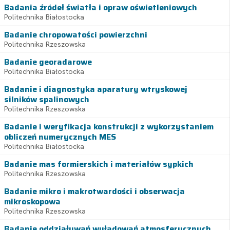
Badania źródeł światła i opraw oświetleniowych
Politechnika Białostocka
Badanie chropowatości powierzchni
Politechnika Rzeszowska
Badanie georadarowe
Politechnika Białostocka
Badanie i diagnostyka aparatury wtryskowej
silników spalinowych
Politechnika Rzeszowska
Badanie i weryfikacja konstrukcji z wykorzystaniem
obliczeń numerycznych MES
Politechnika Białostocka
Badanie mas formierskich i materiałów sypkich
Politechnika Rzeszowska
Badanie mikro i makrotwardości i obserwacja
mikroskopowa
Politechnika Rzeszowska
Badanie oddziaływań wyładowań atmosferycznych