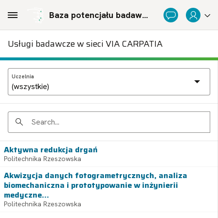
Skip to Main Content
Baza potencjału badawczego Politechnicznej Sieci Via Carpatia im. Prezydenta RP Lecha Kaczyńskiego
Usługi badawcze w sieci VIA CARPATIA
Uczelnia
Search
Aktywna redukcja drgań
Politechnika Rzeszowska
Akwizycja danych fotogrametrycznych, analiza
biomechaniczna i prototypowanie w inżynierii
medyczne...
Politechnika Rzeszowska