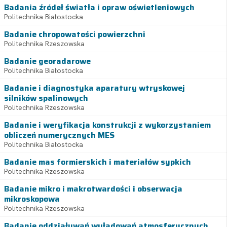
Badania źródeł światła i opraw oświetleniowych
Politechnika Białostocka
Badanie chropowatości powierzchni
Politechnika Rzeszowska
Badanie georadarowe
Politechnika Białostocka
Badanie i diagnostyka aparatury wtryskowej
silników spalinowych
Politechnika Rzeszowska
Badanie i weryfikacja konstrukcji z wykorzystaniem
obliczeń numerycznych MES
Politechnika Białostocka
Badanie mas formierskich i materiałów sypkich
Politechnika Rzeszowska
Badanie mikro i makrotwardości i obserwacja
mikroskopowa
Politechnika Rzeszowska
Badanie oddziaływań wyładowań atmosferycznych