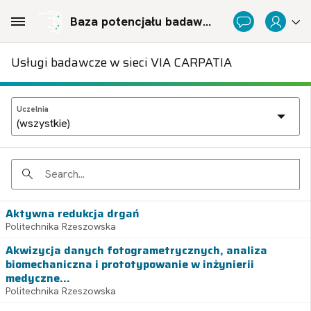
Skip to Main Content
Baza potencjału badawczego Politechnicznej Sieci Via Carpatia im. Prezydenta RP Lecha Kaczyńskiego
Usługi badawcze w sieci VIA CARPATIA
Uczelnia
Search
Aktywna redukcja drgań
Politechnika Rzeszowska
Akwizycja danych fotogrametrycznych, analiza
biomechaniczna i prototypowanie w inżynierii
medyczne...
Politechnika Rzeszowska