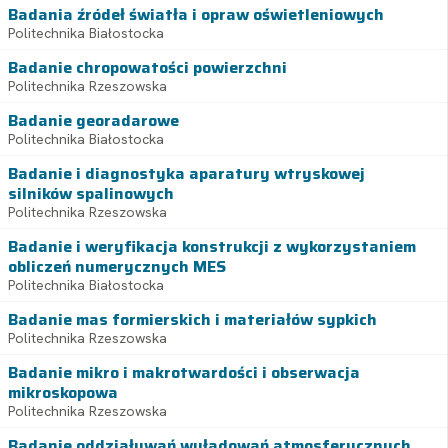
Badania źródeł światła i opraw oświetleniowych
Politechnika Białostocka
Badanie chropowatości powierzchni
Politechnika Rzeszowska
Badanie georadarowe
Politechnika Białostocka
Badanie i diagnostyka aparatury wtryskowej
silników spalinowych
Politechnika Rzeszowska
Badanie i weryfikacja konstrukcji z wykorzystaniem
obliczeń numerycznych MES
Politechnika Białostocka
Badanie mas formierskich i materiałów sypkich
Politechnika Rzeszowska
Badanie mikro i makrotwardości i obserwacja
mikroskopowa
Politechnika Rzeszowska
Badanie oddziaływań wyładowań atmosferycznych