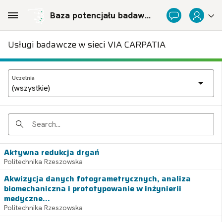
Skip to Main Content
Baza potencjału badawczego Politechnicznej Sieci Via Carpatia im. Prezydenta RP Lecha Kaczyńskiego
Usługi badawcze w sieci VIA CARPATIA
Uczelnia
Search
Aktywna redukcja drgań
Politechnika Rzeszowska
Akwizycja danych fotogrametrycznych, analiza
biomechaniczna i prototypowanie w inżynierii
medyczne...
Politechnika Rzeszowska