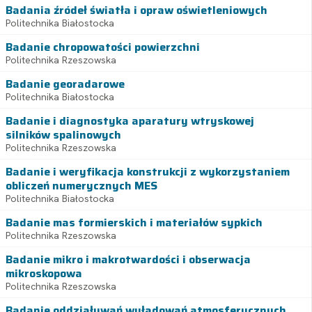
Badania źródeł światła i opraw oświetleniowych
Politechnika Białostocka
Badanie chropowatości powierzchni
Politechnika Rzeszowska
Badanie georadarowe
Politechnika Białostocka
Badanie i diagnostyka aparatury wtryskowej
silników spalinowych
Politechnika Rzeszowska
Badanie i weryfikacja konstrukcji z wykorzystaniem
obliczeń numerycznych MES
Politechnika Białostocka
Badanie mas formierskich i materiałów sypkich
Politechnika Rzeszowska
Badanie mikro i makrotwardości i obserwacja
mikroskopowa
Politechnika Rzeszowska
Badanie oddziaływań wyładowań atmosferycznych