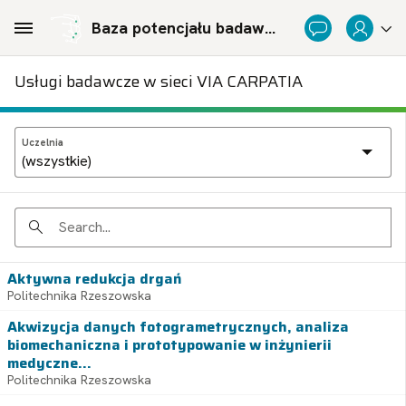
Skip to Main Content
Baza potencjału badawczego Politechnicznej Sieci Via Carpatia im. Prezydenta RP Lecha Kaczyńskiego
Usługi badawcze w sieci VIA CARPATIA
Uczelnia
Search
Aktywna redukcja drgań
Politechnika Rzeszowska
Akwizycja danych fotogrametrycznych, analiza
biomechaniczna i prototypowanie w inżynierii
medyczne...
Politechnika Rzeszowska