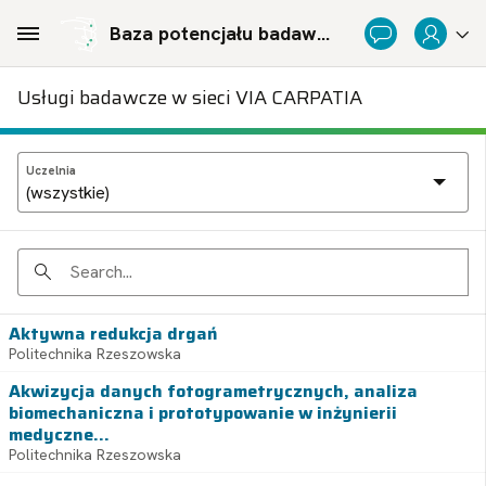
Skip to Main Content
Baza potencjału badawczego Politechnicznej Sieci Via Carpatia im. Prezydenta RP Lecha Kaczyńskiego
Usługi badawcze w sieci VIA CARPATIA
Uczelnia
Search
Aktywna redukcja drgań
Politechnika Rzeszowska
Akwizycja danych fotogrametrycznych, analiza
biomechaniczna i prototypowanie w inżynierii
medyczne...
Politechnika Rzeszowska