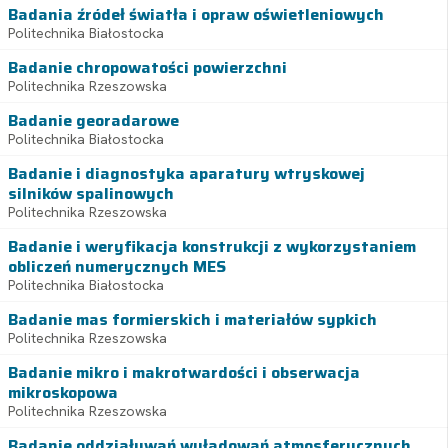
Badania źródeł światła i opraw oświetleniowych
Politechnika Białostocka
Badanie chropowatości powierzchni
Politechnika Rzeszowska
Badanie georadarowe
Politechnika Białostocka
Badanie i diagnostyka aparatury wtryskowej
silników spalinowych
Politechnika Rzeszowska
Badanie i weryfikacja konstrukcji z wykorzystaniem
obliczeń numerycznych MES
Politechnika Białostocka
Badanie mas formierskich i materiałów sypkich
Politechnika Rzeszowska
Badanie mikro i makrotwardości i obserwacja
mikroskopowa
Politechnika Rzeszowska
Badanie oddziaływań wyładowań atmosferycznych