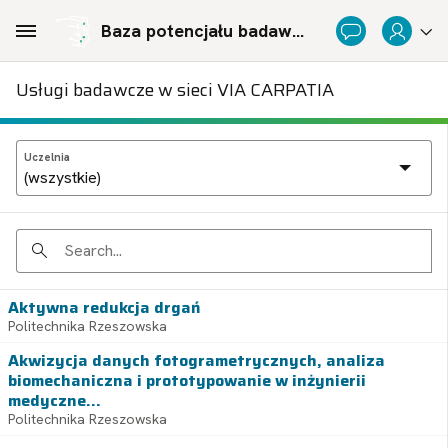
Skip to Main Content
Baza potencjału badawczego Politechnicznej Sieci Via Carpatia im. Prezydenta RP Lecha Kaczyńskiego
Usługi badawcze w sieci VIA CARPATIA
Uczelnia
Search
Aktywna redukcja drgań
Politechnika Rzeszowska
Akwizycja danych fotogrametrycznych, analiza
biomechaniczna i prototypowanie w inżynierii
medyczne...
Politechnika Rzeszowska