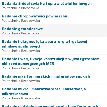
Badania źródeł światła i opraw oświetleniowych
Politechnika Białostocka
Badanie chropowatości powierzchni
Politechnika Rzeszowska
Badanie georadarowe
Politechnika Białostocka
Badanie i diagnostyka aparatury wtryskowej
silników spalinowych
Politechnika Rzeszowska
Badanie i weryfikacja konstrukcji z wykorzystaniem
obliczeń numerycznych MES
Politechnika Białostocka
Badanie mas formierskich i materiałów sypkich
Politechnika Rzeszowska
Badanie mikro i makrotwardości i obserwacja
mikroskopowa
Politechnika Rzeszowska
Badanie oddziaływań wyładowań atmosferycznych