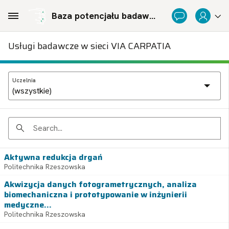
Skip to Main Content
Baza potencjału badawczego Politechnicznej Sieci Via Carpatia im. Prezydenta RP Lecha Kaczyńskiego
Usługi badawcze w sieci VIA CARPATIA
Uczelnia
Search
Aktywna redukcja drgań
Politechnika Rzeszowska
Akwizycja danych fotogrametrycznych, analiza
biomechaniczna i prototypowanie w inżynierii
medyczne...
Politechnika Rzeszowska