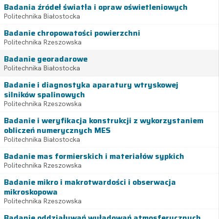
Badania źródeł światła i opraw oświetleniowych
Politechnika Białostocka
Badanie chropowatości powierzchni
Politechnika Rzeszowska
Badanie georadarowe
Politechnika Białostocka
Badanie i diagnostyka aparatury wtryskowej
silników spalinowych
Politechnika Rzeszowska
Badanie i weryfikacja konstrukcji z wykorzystaniem
obliczeń numerycznych MES
Politechnika Białostocka
Badanie mas formierskich i materiałów sypkich
Politechnika Rzeszowska
Badanie mikro i makrotwardości i obserwacja
mikroskopowa
Politechnika Rzeszowska
Badanie oddziaływań wyładowań atmosferycznych