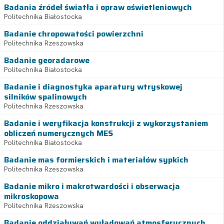
Badania źródeł światła i opraw oświetleniowych
Politechnika Białostocka
Badanie chropowatości powierzchni
Politechnika Rzeszowska
Badanie georadarowe
Politechnika Białostocka
Badanie i diagnostyka aparatury wtryskowej
silników spalinowych
Politechnika Rzeszowska
Badanie i weryfikacja konstrukcji z wykorzystaniem
obliczeń numerycznych MES
Politechnika Białostocka
Badanie mas formierskich i materiałów sypkich
Politechnika Rzeszowska
Badanie mikro i makrotwardości i obserwacja
mikroskopowa
Politechnika Rzeszowska
Badanie oddziaływań wyładowań atmosferycznych