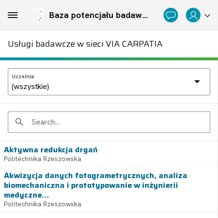
Skip to Main Content
Baza potencjału badawczego Politechnicznej Sieci Via Carpatia im. Prezydenta RP Lecha Kaczyńskiego
Usługi badawcze w sieci VIA CARPATIA
Uczelnia
Search
Aktywna redukcja drgań
Politechnika Rzeszowska
Akwizycja danych fotogrametrycznych, analiza
biomechaniczna i prototypowanie w inżynierii
medyczne...
Politechnika Rzeszowska