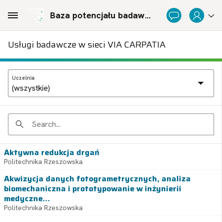
Skip to Main Content
Baza potencjału badawczego Politechnicznej Sieci Via Carpatia im. Prezydenta RP Lecha Kaczyńskiego
Usługi badawcze w sieci VIA CARPATIA
Uczelnia
Search
Aktywna redukcja drgań
Politechnika Rzeszowska
Akwizycja danych fotogrametrycznych, analiza
biomechaniczna i prototypowanie w inżynierii
medyczne...
Politechnika Rzeszowska