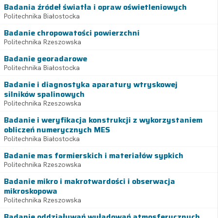
Badania źródeł światła i opraw oświetleniowych
Politechnika Białostocka
Badanie chropowatości powierzchni
Politechnika Rzeszowska
Badanie georadarowe
Politechnika Białostocka
Badanie i diagnostyka aparatury wtryskowej
silników spalinowych
Politechnika Rzeszowska
Badanie i weryfikacja konstrukcji z wykorzystaniem
obliczeń numerycznych MES
Politechnika Białostocka
Badanie mas formierskich i materiałów sypkich
Politechnika Rzeszowska
Badanie mikro i makrotwardości i obserwacja
mikroskopowa
Politechnika Rzeszowska
Badanie oddziaływań wyładowań atmosferycznych