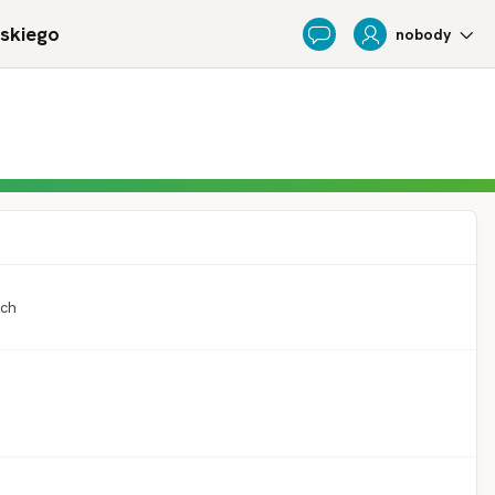
ńskiego
nobody
Feedback
ach