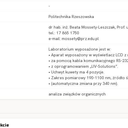
-
Politechnika Rzeszowska
dr hab. inż. Beata Mossety-Leszczak, Prof. 
tel.: 17 865 1750
e-mail: mossety@prz.edu.pl
Laboratorium wyposażone jest w:
• Aparat wyposażony w wyświetlacz LCD z 
• za pomocą kabla komunikacyjnego RS-2
• z oprogramowaniem „UV-Solutions”.
• Uchwyt kuwety ma 4 pozycje.
• Zakres pomiarowy 190-1100 nm, źródło ś
• (automatyczna zmiana przy 340 nm).
analiza związków organicznych
ekcie