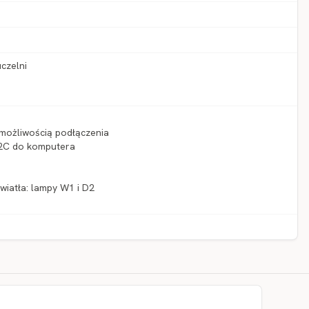
uczelni
możliwością podłączenia
32C do komputera
wiatła: lampy W1 i D2