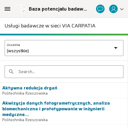
Skip to Main Content
Baza potencjału badawczego Politechnicznej Sieci Via Carpatia im. Prezydenta RP Lecha Kaczyńskiego
Usługi badawcze w sieci VIA CARPATIA
Uczelnia
Search
Aktywna redukcja drgań
Politechnika Rzeszowska
Akwizycja danych fotogrametrycznych, analiza
biomechaniczna i prototypowanie w inżynierii
medyczne...
Politechnika Rzeszowska