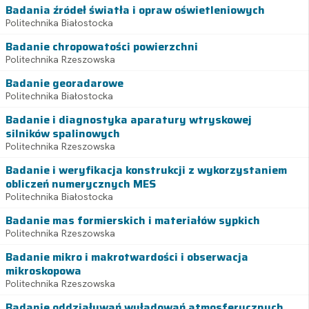
Badania źródeł światła i opraw oświetleniowych
Politechnika Białostocka
Badanie chropowatości powierzchni
Politechnika Rzeszowska
Badanie georadarowe
Politechnika Białostocka
Badanie i diagnostyka aparatury wtryskowej
silników spalinowych
Politechnika Rzeszowska
Badanie i weryfikacja konstrukcji z wykorzystaniem
obliczeń numerycznych MES
Politechnika Białostocka
Badanie mas formierskich i materiałów sypkich
Politechnika Rzeszowska
Badanie mikro i makrotwardości i obserwacja
mikroskopowa
Politechnika Rzeszowska
Badanie oddziaływań wyładowań atmosferycznych