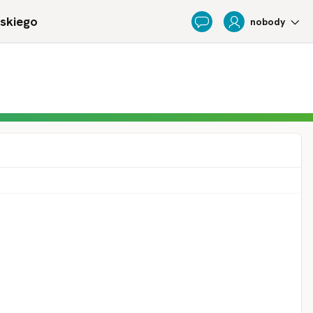
ńskiego
nobody
Feedback