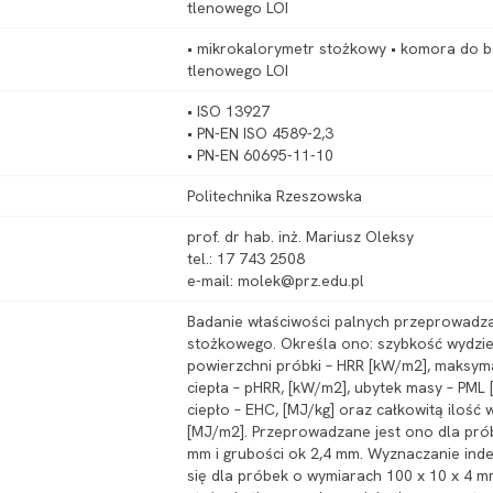
tlenowego LOI
• mikrokalorymetr stożkowy • komora do b
tlenowego LOI
• ISO 13927
• PN-EN ISO 4589-2,3
• PN-EN 60695-11-10
Politechnika Rzeszowska
prof. dr hab. inż. Mariusz Oleksy
tel.: 17 743 2508
e-mail: molek@prz.edu.pl
Badanie właściwości palnych przeprowadz
stożkowego. Określa ono: szybkość wydziel
powierzchni próbki – HRR [kW/m2], maksym
ciepła – pHRR, [kW/m2], ubytek masy – PML 
ciepło – EHC, [MJ/kg] oraz całkowitą ilość
[MJ/m2]. Przeprowadzane jest ono dla pr
mm i grubości ok 2,4 mm. Wyznaczanie ind
się dla próbek o wymiarach 100 x 10 x 4 