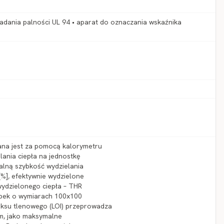
adania palności UL 94 • aparat do oznaczania wskaźnika
ana jest za pomocą kalorymetru
ania ciepła na jednostkę
alną szybkość wydzielania
[%], efektywnie wydzielone
 wydzielonego ciepła – THR
óbek o wymiarach 100x100
eksu tlenowego (LOI) przeprowadza
mm, jako maksymalne