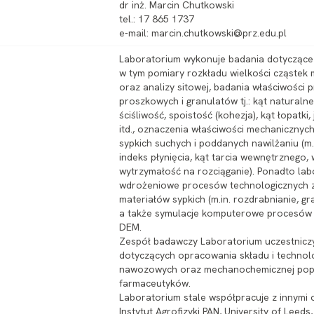
dr inż. Marcin Chutkowski
tel.: 17 865 1737
e-mail: marcin.chutkowski@prz.edu.pl
Laboratorium wykonuje badania dotyczące
w tym pomiary rozkładu wielkości cząstek 
oraz analizy sitowej, badania właściwości
proszkowych i granulatów tj.: kąt natural
ściśliwość, spoistość (kohezja), kąt łopatk
itd., oznaczenia właściwości mechanicznych
sypkich suchych i poddanych nawilżaniu (m.i
indeks płynięcia, kąt tarcia wewnętrznego,
wytrzymałość na rozciąganie). Ponadto lab
wdrożeniowe procesów technologicznych 
materiałów sypkich (m.in. rozdrabnianie, gr
a także symulacje komputerowe procesów
DEM.
Zespół badawczy Laboratorium uczestniczył
dotyczących opracowania składu i technol
nawozowych oraz mechanochemicznej popr
farmaceutyków.
Laboratorium stale współpracuje z innymi 
Instytut Agrofizyki PAN, University of Leeds