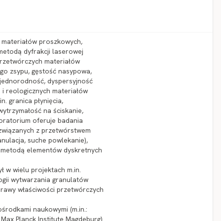
 materiałów proszkowych,
metodą dyfrakcji laserowej
 przetwórczych materiałów
nego zsypu, gęstość nasypowa,
i, jednorodność, dyspersyjność
 i reologicznych materiałów
n. granica płynięcia,
 wytrzymałość na ściskanie,
oratorium oferuje badania
związanych z przetwórstwem
anulacja, suche powlekanie),
 metodą elementów dyskretnych
 w wielu projektach m.in.
ogii wytwarzania granulatów
awy właściwości przetwórczych
ośrodkami naukowymi (m.in.:
, Max Planck Institute Magdeburg)