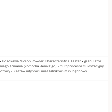
• Hosokawa Micron Powder Characteristics Tester • granulator
iego ścinania (komórka Jenike’go) • multiprocesor fluidyzacyjny
rotowy • Zestaw młynów i mieszalników (m.in. bębnowy,