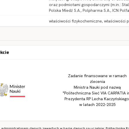
oraz podmiotami gospodarczymi (m.in.: Sta
Polska Miedź S.A., Polpharma S.A., ICN Polfa 
właściwości fizykochemiczne, właściwości 
ekcie
Zadanie finansowane w ramach
zlecenia
Ministra Nauki pod nazwą
"Politechniczna Sieć VIA CARPATIA i
Prezydenta RP Lecha Kaczyńskiego
w latach 2022-2025
i administratorem danych zawartych w bazie danych są uczelnie: Politechnika Rz