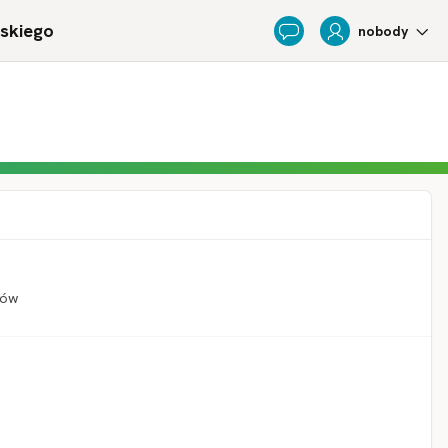
ńskiego
nobody
Feedback
ków