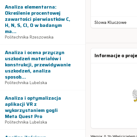
Analiza elementarna:
Określenie procentowej
zawartości pierwiastków C,
Slowa Kluczowe
H, N, S, Cl, O w badanym
ma...
Politechnika Rzeszowska
Analiza i ocena przyczyn
Informacje o proj
uszkodzeń materiałów i
konstrukcji, przewidywanie
uszkodzeń, analiza
sposob...
Politechnika Lubelska
Analiza i optymalizacja
aplikacji VR z
wykorzystaniem gogli
Meta Quest Pro
Politechnika Lubelska
Wersja: 0.1b Właścicielem 