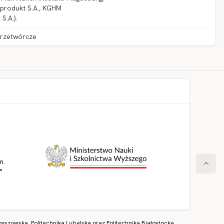
lprodukt S.A., KGHM
S.A.).
przetwórcze
m.
"
eszowska, Politechnika Lubelska oraz Politechnika Białostocka.