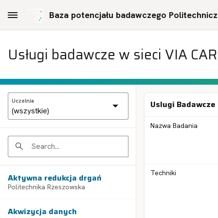
Skip to Main Content
Baza potencjału badawczego Politechniczn
Usługi badawcze w sieci VIA CA
Uczelnia
Uslugi Badawcze
Nazwa Badania
Search
Techniki
Aktywna redukcja drgań
Politechnika Rzeszowska
Akwizycja danych