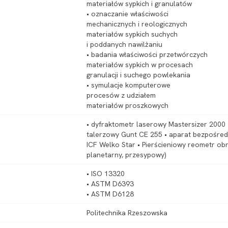
materiałów sypkich i granulatów
• oznaczanie właściwości
mechanicznych i reologicznych
materiałów sypkich suchych
i poddanych nawilżaniu
• badania właściwości przetwórczych
materiałów sypkich w procesach
granulacji i suchego powlekania
• symulacje komputerowe
procesów z udziałem
materiałów proszkowych
• dyfraktometr laserowy Mastersizer 2000 
talerzowy Gunt CE 255 • aparat bezpośredn
ICF Welko Star • Pierścieniowy reometr ob
planetarny, przesypowy)
• ISO 13320
• ASTM D6393
• ASTM D6128
Politechnika Rzeszowska