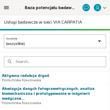
Skip to Main Content
Baza potencjału badawczego Politechnicznej Sieci Via Carpatia im. Prezydenta RP Lecha Kaczyńskiego
Usługi badawcze w sieci VIA CARPATIA
Uczelnia
Search
Aktywna redukcja drgań
Politechnika Rzeszowska
Akwizycja danych fotogrametrycznych, analiza
biomechaniczna i prototypowanie w inżynierii
medyczne...
Politechnika Rzeszowska