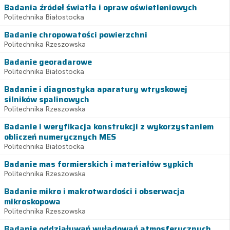
Badania źródeł światła i opraw oświetleniowych
Politechnika Białostocka
Badanie chropowatości powierzchni
Politechnika Rzeszowska
Badanie georadarowe
Politechnika Białostocka
Badanie i diagnostyka aparatury wtryskowej
silników spalinowych
Politechnika Rzeszowska
Badanie i weryfikacja konstrukcji z wykorzystaniem
obliczeń numerycznych MES
Politechnika Białostocka
Badanie mas formierskich i materiałów sypkich
Politechnika Rzeszowska
Badanie mikro i makrotwardości i obserwacja
mikroskopowa
Politechnika Rzeszowska
Badanie oddziaływań wyładowań atmosferycznych