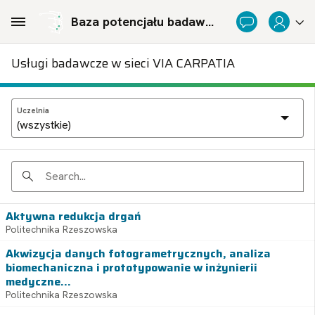
Skip to Main Content
Baza potencjału badawczego Politechnicznej Sieci Via Carpatia im. Prezydenta RP Lecha Kaczyńskiego
Usługi badawcze w sieci VIA CARPATIA
Uczelnia
Search
Aktywna redukcja drgań
Politechnika Rzeszowska
Akwizycja danych fotogrametrycznych, analiza
biomechaniczna i prototypowanie w inżynierii
medyczne...
Politechnika Rzeszowska