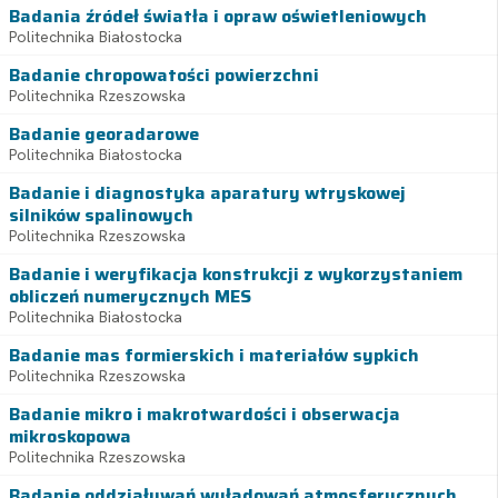
Badania źródeł światła i opraw oświetleniowych
Politechnika Białostocka
Badanie chropowatości powierzchni
Politechnika Rzeszowska
Badanie georadarowe
Politechnika Białostocka
Badanie i diagnostyka aparatury wtryskowej
silników spalinowych
Politechnika Rzeszowska
Badanie i weryfikacja konstrukcji z wykorzystaniem
obliczeń numerycznych MES
Politechnika Białostocka
Badanie mas formierskich i materiałów sypkich
Politechnika Rzeszowska
Badanie mikro i makrotwardości i obserwacja
mikroskopowa
Politechnika Rzeszowska
Badanie oddziaływań wyładowań atmosferycznych