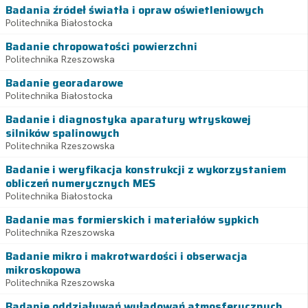
Badania źródeł światła i opraw oświetleniowych
Politechnika Białostocka
Badanie chropowatości powierzchni
Politechnika Rzeszowska
Badanie georadarowe
Politechnika Białostocka
Badanie i diagnostyka aparatury wtryskowej
silników spalinowych
Politechnika Rzeszowska
Badanie i weryfikacja konstrukcji z wykorzystaniem
obliczeń numerycznych MES
Politechnika Białostocka
Badanie mas formierskich i materiałów sypkich
Politechnika Rzeszowska
Badanie mikro i makrotwardości i obserwacja
mikroskopowa
Politechnika Rzeszowska
Badanie oddziaływań wyładowań atmosferycznych