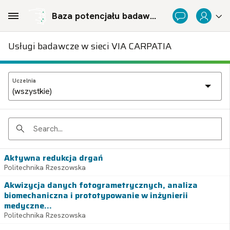
Skip to Main Content
Baza potencjału badawczego Politechnicznej Sieci Via Carpatia im. Prezydenta RP Lecha Kaczyńskiego
Usługi badawcze w sieci VIA CARPATIA
Uczelnia
Search
Aktywna redukcja drgań
Politechnika Rzeszowska
Akwizycja danych fotogrametrycznych, analiza
biomechaniczna i prototypowanie w inżynierii
medyczne...
Politechnika Rzeszowska