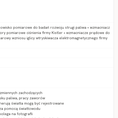
anowisko pomiarowe do badań rozwoju strugi paliwa • wzmacniacz
tory pomiarowe ciśnienia firmy Kistler • wzmacniacze prądowe do
iarowy wzniosu iglicy wtryskiwacza elektromagnetycznego firmy
ozmiennych zachodzących
ysku paliwa, pracy zaworów
enerują światła mogą być rejestrowane
y za pomocą światłowodu
polega na fotografii