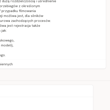
z dużą rozdzielczością i uśrednienie
e przebiegów z określonym
W przypadku filmowania
i możliwa jest, dla silników
aturowa zachodzących procesów.
wa jest rejestracja także
 jak:
yskowego,
 modeli),
ego.
miennych