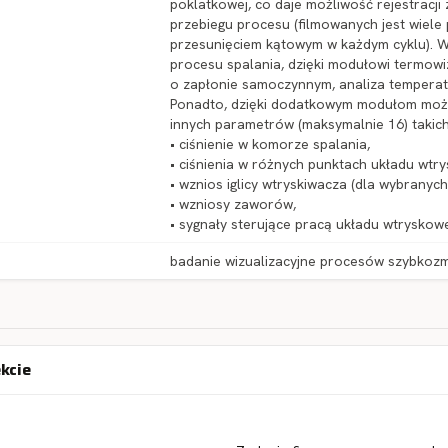
poklatkowej, co daje możliwość rejestracji 
przebiegu procesu (filmowanych jest wiel
przesunięciem kątowym w każdym cyklu). 
procesu spalania, dzięki modułowi termowizj
o zapłonie samoczynnym, analiza temper
Ponadto, dzięki dodatkowym modułom możli
innych parametrów (maksymalnie 16) takich
• ciśnienie w komorze spalania,
• ciśnienia w różnych punktach układu wtr
• wznios iglicy wtryskiwacza (dla wybranych
• wzniosy zaworów,
• sygnały sterujące pracą układu wtryskow
badanie wizualizacyjne procesów szybkoz
ekcie