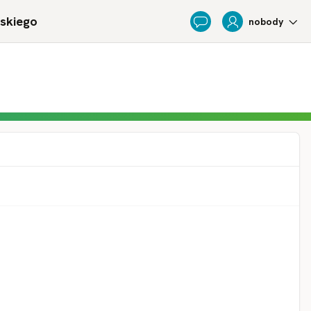
ńskiego
nobody
Feedback