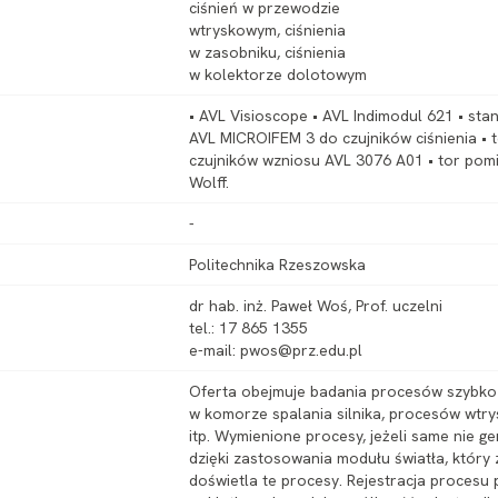
ciśnień w przewodzie
wtryskowym, ciśnienia
w zasobniku, ciśnienia
w kolektorze dolotowym
• AVL Visioscope • AVL Indimodul 621 • st
AVL MICROIFEM 3 do czujników ciśnienia • 
czujników wzniosu AVL 3076 A01 • tor pom
Wolff.
-
Politechnika Rzeszowska
dr hab. inż. Paweł Woś, Prof. uczelni
tel.: 17 865 1355
e-mail: pwos@prz.edu.pl
Oferta obejmuje badania procesów szybk
w komorze spalania silnika, procesów wtr
itp. Wymienione procesy, jeżeli same nie g
dzięki zastosowania modułu światła, któr
doświetla te procesy. Rejestracja procesu 