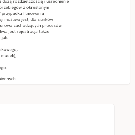
z dużą rozdzielczością i uśrednienie
e przebiegów z określonym
W przypadku filmowania
i możliwa jest, dla silników
aturowa zachodzących procesów.
wa jest rejestracja także
 jak:
yskowego,
 modeli),
ego.
miennych