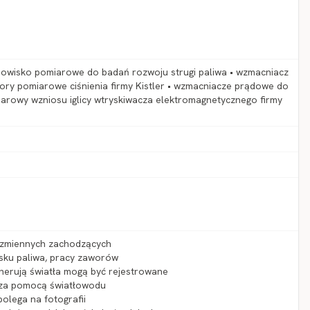
anowisko pomiarowe do badań rozwoju strugi paliwa • wzmacniacz
tory pomiarowe ciśnienia firmy Kistler • wzmacniacze prądowe do
iarowy wzniosu iglicy wtryskiwacza elektromagnetycznego firmy
ozmiennych zachodzących
ysku paliwa, pracy zaworów
enerują światła mogą być rejestrowane
y za pomocą światłowodu
polega na fotografii