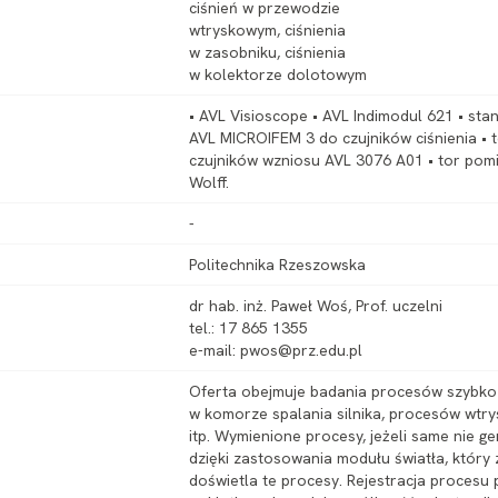
ciśnień w przewodzie
wtryskowym, ciśnienia
w zasobniku, ciśnienia
w kolektorze dolotowym
• AVL Visioscope • AVL Indimodul 621 • st
AVL MICROIFEM 3 do czujników ciśnienia • 
czujników wzniosu AVL 3076 A01 • tor pom
Wolff.
-
Politechnika Rzeszowska
dr hab. inż. Paweł Woś, Prof. uczelni
tel.: 17 865 1355
e-mail: pwos@prz.edu.pl
Oferta obejmuje badania procesów szybk
w komorze spalania silnika, procesów wtr
itp. Wymienione procesy, jeżeli same nie g
dzięki zastosowania modułu światła, któr
doświetla te procesy. Rejestracja procesu 