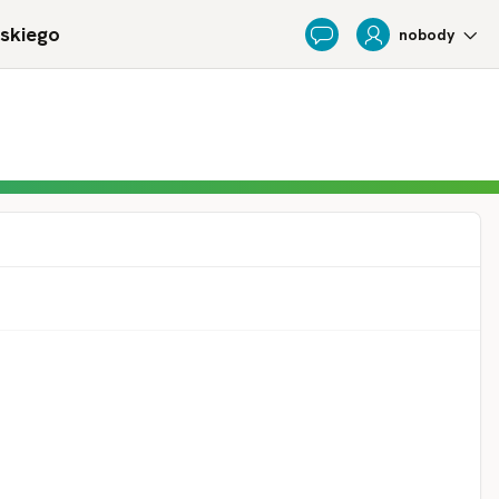
ńskiego
nobody
Feedback