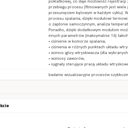
poklatkowej, co daje możliwość rejestracji 
przebiegu procesu (filmowanych jest wiel
przesunięciem kątowym w każdym cyklu). 
procesu spalania, dzięki modułowi termowizj
o zapłonie samoczynnym, analiza temper
Ponadto, dzięki dodatkowym modułom możli
innych parametrów (maksymalnie 16) takich
• ciśnienie w komorze spalania,
• ciśnienia w różnych punktach układu wtr
• wznios iglicy wtryskiwacza (dla wybranych
• wzniosy zaworów,
• sygnały sterujące pracą układu wtryskow
badanie wizualizacyjne procesów szybkoz
ekcie