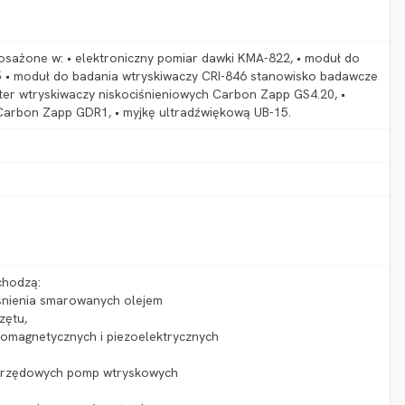
sażone w: • elektroniczny pomiar dawki KMA-822, • moduł do
5 • moduł do badania wtryskiwaczy CRI-846 stanowisko badawcze
ter wtryskiwaczy niskociśnieniowych Carbon Zapp GS4.20, •
Carbon Zapp GDR1, • myjkę ultradźwiękową UB-15.
chodzą:
iśnienia smarowanych olejem
zętu,
tromagnetycznych i piezoelektrycznych
 i rzędowych pomp wtryskowych