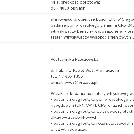
MPa, prędkość obrotowa:
50 - 4000 obr/min.
stanowisko probiercze Bosch EPS-815 wypo
badania pomp wysokiego ciśnienia CRS-84
wtryskiwaczy benzyny wyposażone w: • tes
tester wtryskiwaczy wysokociśnieniowych 
-
Politechnika Rzeszowska
dr hab. inż. Paweł Woś, Prof. uczelni
tel.: 17 865 1355
e-mail: pwos@prz.edu.pl
W zakres badania aparatury wtryskowej w
• badanie i diagnostyka pomp wysokiego c
napędowym (CP1, CP1H, CP3) oraz ich ospr
• badanie i diagnostyka wtryskiwaczy elek
układów zasobnikowych,
• badanie i diagnostyka rozdzielaczowych
oraz wtryskiwaczy,