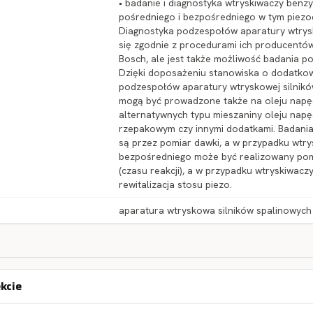
• badanie i diagnostyka wtryskiwaczy ben
pośredniego i bezpośredniego w tym piezo
Diagnostyka podzespołów aparatury wtry
się zgodnie z procedurami ich producentów
Bosch, ale jest także możliwość badania p
Dzięki doposażeniu stanowiska o dodatkow
podzespołów aparatury wtryskowej silnik
mogą być prowadzone także na oleju nap
alternatywnych typu mieszaniny oleju nap
rzepakowym czy innymi dodatkami. Badania
są przez pomiar dawki, a w przypadku wtry
bezpośredniego może być realizowany pomi
(czasu reakcji), a w przypadku wtryskiwa
rewitalizacja stosu piezo.
aparatura wtryskowa silników spalinowych
ekcie