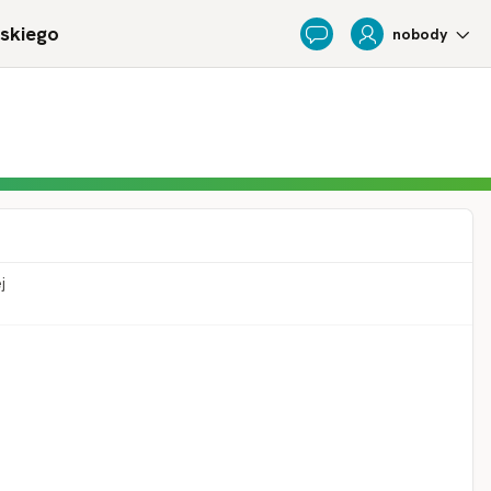
ńskiego
nobody
Feedback
j