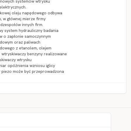
zynowych systemów wtrysku
elektrycznych.
skowej oleju napędowego odbywa
, w głównej mierze firmy
odzespołów innych firm.
y system hydrauliczny badania
ów o zapłonie samoczynnym
ędowym oraz paliwach
ędowego z etanolem, olejem
 wtryskiwaczy benzyny realizowane
skiwaczy wtrysku
ar opóźnienia wzniosu iglicy
czy piezo może być przeprowadzona