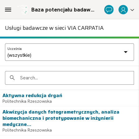
Skip to Main Content
Baza potencjału badawczego Politechnicznej Sieci Via Carpatia im. Prezydenta RP Lecha Kaczyńskiego
Usługi badawcze w sieci VIA CARPATIA
Uczelnia
Search
Aktywna redukcja drgań
Politechnika Rzeszowska
Akwizycja danych fotogrametrycznych, analiza
biomechaniczna i prototypowanie w inżynierii
medyczne...
Politechnika Rzeszowska