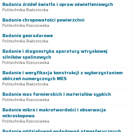
Badania źródeł światła i opraw oświetleniowych
Politechnika Białostocka
Badanie chropowatości powierzchni
Politechnika Rzeszowska
Badanie georadarowe
Politechnika Białostocka
Badanie i diagnostyka aparatury wtryskowej
silników spalinowych
Politechnika Rzeszowska
Badanie i weryfikacja konstrukcji z wykorzystaniem
obliczeń numerycznych MES
Politechnika Białostocka
Badanie mas formierskich i materiałów sypkich
Politechnika Rzeszowska
Badanie mikro i makrotwardości i obserwacja
mikroskopowa
Politechnika Rzeszowska
Badanie oddziaływań wyładowań atmosferycznych